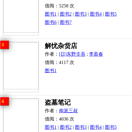
借阅：5258 次
图书1
|
图书2
|
图书3
|
图书4
|
图书5
图书6
|
图书7
3
解忧杂货店
作者：
[日]东野圭吾
;
李盈春
借阅：4117 次
图书1
4
盗墓笔记
作者：
南派三叔
借阅：4036 次
图书1
|
图书2
|
图书3
|
图书4
|
图书5