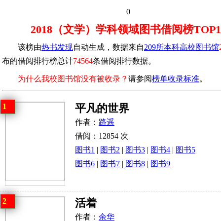
0
2018（文学）学科领域图书借阅榜TOP1
该榜由
热书发现
自动生成，数据来自
209所本科高校图书馆
布的借阅排行榜总计
74564
条借阅排行数据。
为什么我校图书馆没有被收录？
请参阅
榜单收录标准
。
1
平凡的世界
作者：
路遥
借阅：12854 次
图书1
|
图书2
|
图书3
|
图书4
|
图书5
图书6
|
图书7
|
图书8
|
图书9
2
活着
作者：
余华