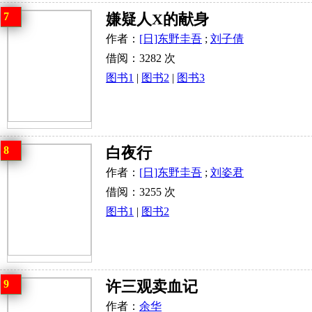
7
嫌疑人X的献身
作者：
[日]东野圭吾
;
刘子倩
借阅：3282 次
图书1
|
图书2
|
图书3
8
白夜行
作者：
[日]东野圭吾
;
刘姿君
借阅：3255 次
图书1
|
图书2
9
许三观卖血记
作者：
余华