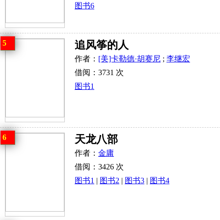
图书6
5
追风筝的人
作者：
[美]卡勒德·胡赛尼
;
李继宏
借阅：3731 次
图书1
6
天龙八部
作者：
金庸
借阅：3426 次
图书1
|
图书2
|
图书3
|
图书4