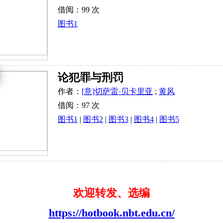
借阅：99 次
图书1
论犯罪与刑罚
作者：
[意]切萨雷·贝卡里亚
;
黄风
借阅：97 次
图书1
|
图书2
|
图书3
|
图书4
|
图书5
欢迎转发、选编
https://hotbook.nbt.edu.cn/