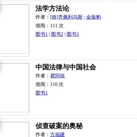
法学方法论
作者：
[德]齐佩利乌斯
;
金振豹
借阅：111 次
图书1
|
图书2
|
图书3
中国法律与中国社会
作者：
瞿同祖
借阅：110 次
图书1
侦查破案的奥秘
作者：
方福建