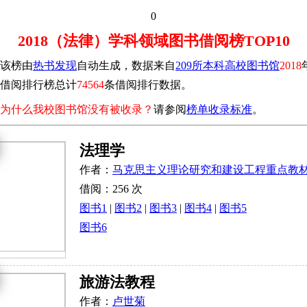
0
2018（法律）学科领域图书借阅榜TOP10
该榜由
热书发现
自动生成，数据来自
209所本科高校图书馆
2018
借阅排行榜总计
74564
条借阅排行数据。
为什么我校图书馆没有被收录？
请参阅
榜单收录标准
。
法理学
作者：
马克思主义理论研究和建设工程重点教
借阅：256 次
图书1
|
图书2
|
图书3
|
图书4
|
图书5
图书6
旅游法教程
作者：
卢世菊