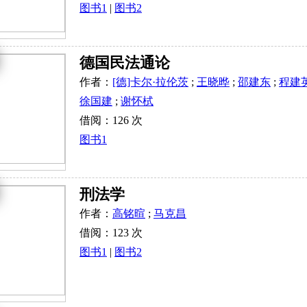
图书1
|
图书2
德国民法通论
作者：
[德]卡尔·拉伦茨
;
王晓晔
;
邵建东
;
程建
徐国建
;
谢怀栻
借阅：126 次
图书1
刑法学
作者：
高铭暄
;
马克昌
借阅：123 次
图书1
|
图书2