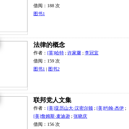
借阅：188 次
图书1
法律的概念
作者：
[英]哈特
;
许家馨
;
李冠宜
借阅：159 次
图书1
|
图书2
联邦党人文集
作者：
[美]亚历山大·汉密尔顿
;
[美]约翰·杰伊
;
[美]詹姆斯·麦迪逊
;
张晓庆
借阅：156 次