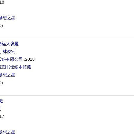
18
畅想之星
0)
命运大议题
利
;
林俊宏
股份有限公司
,2018
院图书馆纸本馆藏
畅想之星
0)
史
利
17
畅想之星