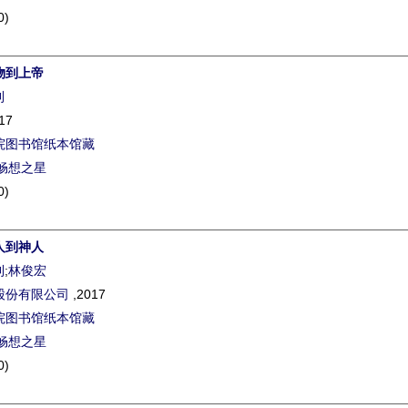
0)
物到上帝
利
17
院图书馆纸本馆藏
畅想之星
0)
人到神人
利
;
林俊宏
股份有限公司
,2017
院图书馆纸本馆藏
畅想之星
0)