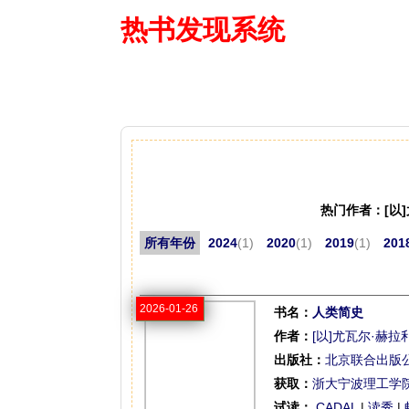
热书发现系统
—— 借阅多
热门作者：[以
所有年份
2024
(1)
2020
(1)
2019
(1)
201
2026-01-26
书名：
人类简史
作者：
[以]尤瓦尔·赫拉
出版社：
北京联合出版
获取：
浙大宁波理工学
试读：
CADAL
|
读秀
|