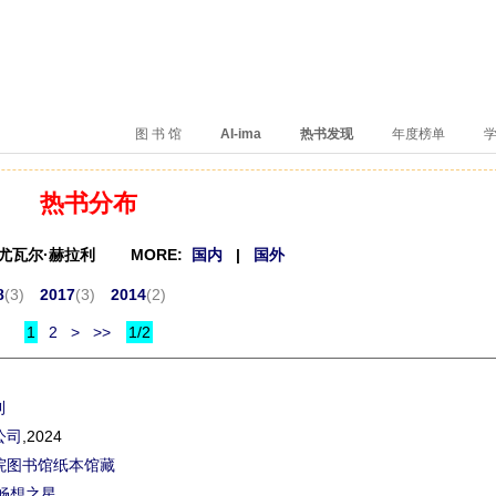
、卖得火、评价好
图 书 馆
AI-ima
热书发现
年度榜单
学
热书分布
]尤瓦尔·赫拉利 MORE:
国内
|
国外
8
(3)
2017
(3)
2014
(2)
1
2
>
>>
1/2
利
公司
,2024
院图书馆纸本馆藏
畅想之星