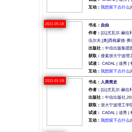
互动：
我想留下点什么
(
2021-05-18
书名：
自由
作者：
[以]尤瓦尔·赫拉
伍尔夫
;
[奥]西格蒙德·
出版社：
中信出版集团
获取：
搜索浙大宁波理
试读：
CADAL
|
读秀
|
互动：
我想留下点什么
(
2021-01-19
书名：
人类简史
作者：
[以]尤瓦尔·赫拉
出版社：
中信出版社
,20
获取：
浙大宁波理工学
试读：
CADAL
|
读秀
|
互动：
我想留下点什么
(