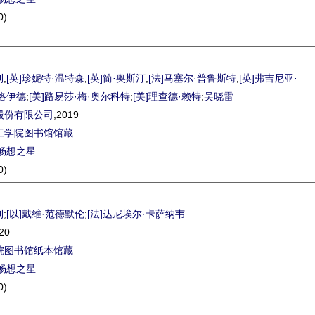
0)
利
;
[英]珍妮特·温特森
;
[英]简·奥斯汀
;
[法]马塞尔·普鲁斯特
;
[英]弗吉尼亚·
弗洛伊德
;
[美]路易莎·梅·奥尔科特
;
[美]理查德·赖特
;
吴晓雷
股份有限公司
,2019
工学院图书馆馆藏
畅想之星
0)
利
;
[以]戴维·范德默伦
;
[法]达尼埃尔·卡萨纳韦
20
院图书馆纸本馆藏
畅想之星
0)