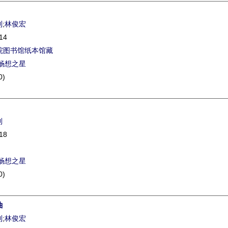
利
;
林俊宏
14
院图书馆纸本馆藏
畅想之星
0)
利
18
畅想之星
0)
曲
利
;
林俊宏