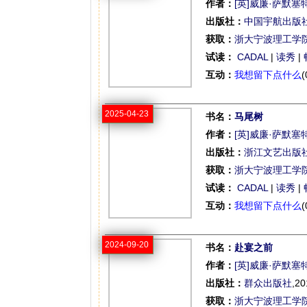
作者：
[英]威廉·萨默塞
出版社：
中国宇航出版
获取：
浙大宁波理工学
试读：
CADAL
|
读秀
|
互动：
我想留下点什么
(
2025-04-23
书名：
马尾树
作者：
[英]威廉·萨默塞
出版社：
浙江文艺出版
获取：
浙大宁波理工学
试读：
CADAL
|
读秀
|
互动：
我想留下点什么
(
2024-09-20
书名：
赴宴之前
作者：
[英]威廉·萨默塞
出版社：
群众出版社
,20
获取：
浙大宁波理工学