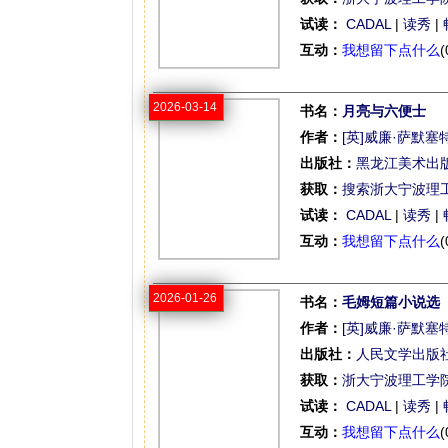
试读：
CADAL
|
读秀
|
互动：
我想留下点什么
(
2026-03-14
书名：
月亮与六便士
作者：
[英]威廉·萨默塞
出版社：
黑龙江美术出
获取：
搜索浙大宁波理
试读：
CADAL
|
读秀
|
互动：
我想留下点什么
(
2026-01-26
书名：
毛姆短篇小说选
作者：
[英]威廉·萨默塞
出版社：
人民文学出版
获取：
浙大宁波理工学
试读：
CADAL
|
读秀
|
互动：
我想留下点什么
(