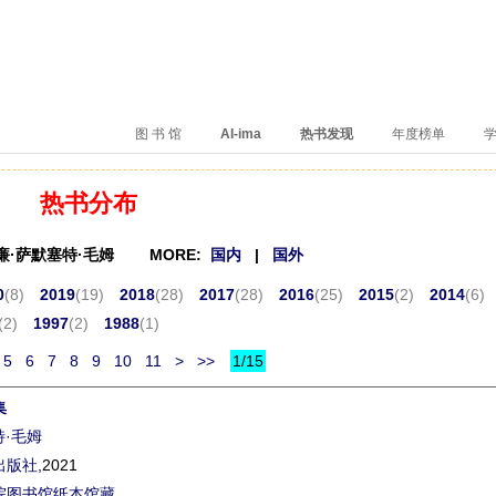
、卖得火、评价好
图 书 馆
AI-ima
热书发现
年度榜单
学
热书分布
威廉·萨默塞特·毛姆 MORE:
国内
|
国外
0
(8)
2019
(19)
2018
(28)
2017
(28)
2016
(25)
2015
(2)
2014
(6)
(2)
1997
(2)
1988
(1)
5
6
7
8
9
10
11
>
>>
1/15
集
特·毛姆
出版社
,2021
院图书馆纸本馆藏