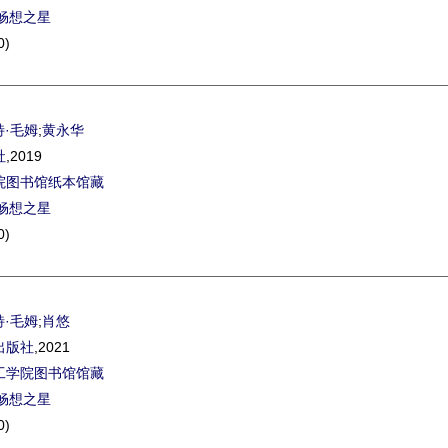
畅想之星
0)
特·毛姆
;
黄永华
社
,2019
院图书馆纸本馆藏
畅想之星
0)
特·毛姆
;
肖悠
出版社
,2021
工学院图书馆馆藏
畅想之星
0)