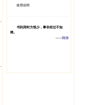
使用说明
书到用时方恨少，事非经过不知
难。
——
陆游