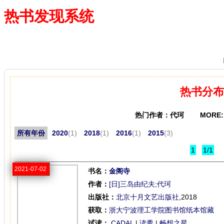
热书发现系统
—— 借阅多、卖得火、评价好
热书分布
热门作者：代珂 MORE
所有年份
2020
(1)
2018
(1)
2016
(1)
2015
(3)
1
1/1
2021-07-02
书名：
金阁寺
作者：
[日]三岛由纪夫
;
代珂
出版社：
北京十月文艺出版社
,2018
获取：
浙大宁波理工学院图书馆纸本馆藏
试读：
CADAL
|
读秀
|
畅想之星