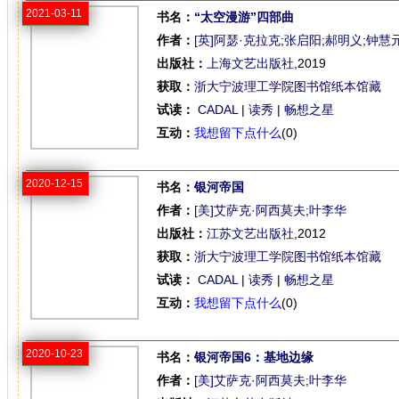
2021-03-11
书名：
“太空漫游”四部曲
作者：
[英]阿瑟·克拉克
;
张启阳
;
郝明义
;
钟慧
出版社：
上海文艺出版社
,2019
获取：
浙大宁波理工学院图书馆纸本馆藏
试读：
CADAL
|
读秀
|
畅想之星
互动：
我想留下点什么
(0)
2020-12-15
书名：
银河帝国
作者：
[美]艾萨克·阿西莫夫
;
叶李华
出版社：
江苏文艺出版社
,2012
获取：
浙大宁波理工学院图书馆纸本馆藏
试读：
CADAL
|
读秀
|
畅想之星
互动：
我想留下点什么
(0)
2020-10-23
书名：
银河帝国6：基地边缘
作者：
[美]艾萨克·阿西莫夫
;
叶李华