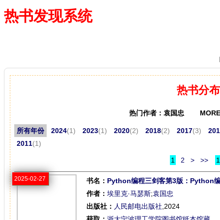
热书发现系统
—— 借阅多、卖得火、评价好
热书分布
热门作者：袁国忠 MORE
所有年份
2024
(1)
2023
(1)
2020
(2)
2018
(2)
2017
(3)
201
2011
(1)
1
2
>
>>
1
2025-02-27
书名：
Python编程三剑客第3版：Pytho
作者：
埃里克·马瑟斯
;
袁国忠
出版社：
人民邮电出版社
,2024
获取：
浙大宁波理工学院图书馆纸本馆藏