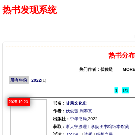
热书发现系统
—— 借阅多、卖得火、评价好
热书分布
热门作者：伏俊琏 MORE
所有年份
2022
(1)
1
1/1
2025-10-23
书名：
甘肃文化史
作者：
伏俊琏
;
周奉真
出版社：
中华书局
,2022
获取：
浙大宁波理工学院图书馆纸本馆藏
试读：
CADAL
|
读秀
|
畅想之星