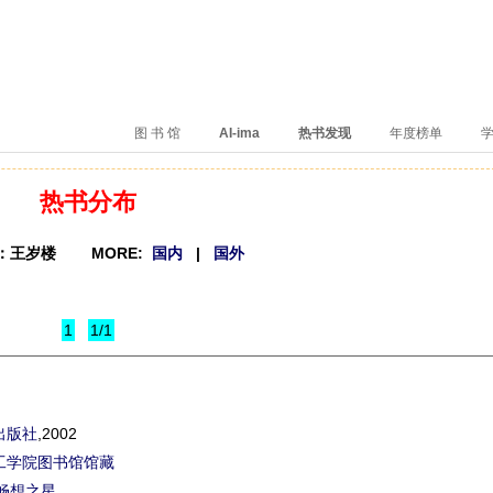
、卖得火、评价好
图 书 馆
AI-ima
热书发现
年度榜单
学
热书分布
：王岁楼 MORE:
国内
|
国外
1
1/1
出版社
,2002
工学院图书馆馆藏
畅想之星