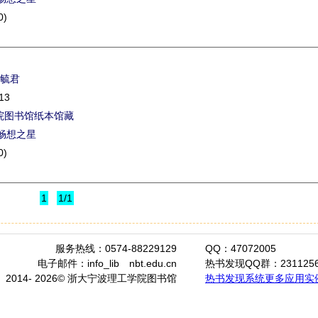
0)
毓君
13
院图书馆纸本馆藏
畅想之星
0)
1
1/1
服务热线：0574-88229129
QQ：47072005
电子邮件：info_lib
nbt.edu.cn
热书发现QQ群：2311256
2014- 2026© 浙大宁波理工学院图书馆
热书发现系统更多应用实