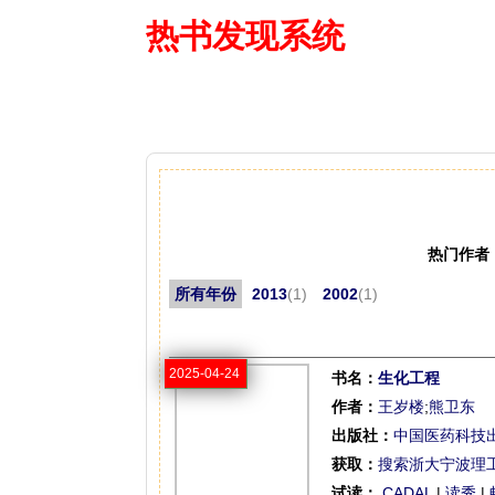
热书发现系统
—— 借阅多
热门作者
所有年份
2013
(1)
2002
(1)
2025-04-24
书名：
生化工程
作者：
王岁楼
;
熊卫东
出版社：
中国医药科技
获取：
搜索浙大宁波理
试读：
CADAL
|
读秀
|