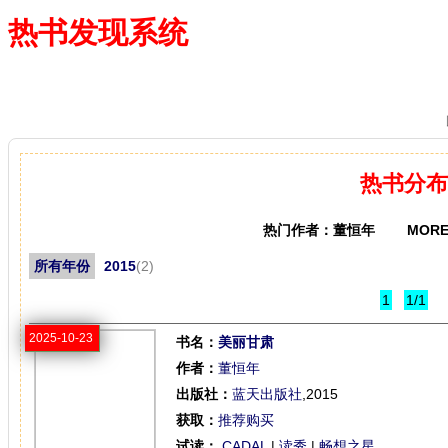
热书发现系统
—— 借阅多、卖得火、评价好
热书分布
热门作者：董恒年 MORE
所有年份
2015
(2)
1
1/1
2025-10-23
书名：
美丽甘肃
作者：
董恒年
出版社：
蓝天出版社
,2015
获取：
推荐购买
试读：
CADAL
|
读秀
|
畅想之星