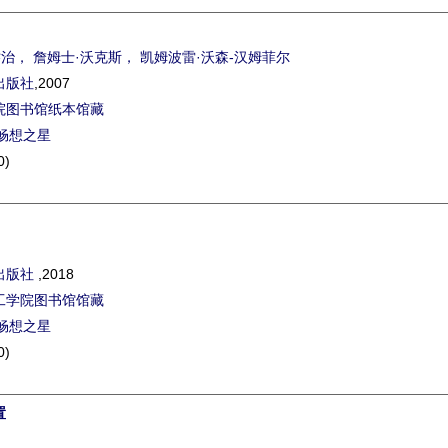
乔治， 詹姆士·沃克斯， 凯姆波雷·沃森-汉姆菲尔
出版社
,2007
院图书馆纸本馆藏
畅想之星
0)
出版社
,2018
工学院图书馆馆藏
畅想之星
0)
置