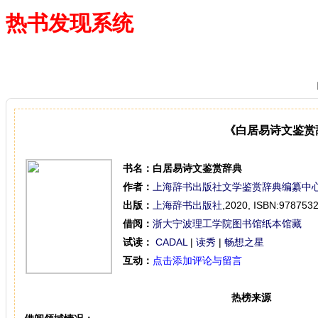
热书发现系统
—— 借阅多、卖得火、评价好
《白居易诗文鉴赏
书名：
白居易诗文鉴赏辞典
作者：
上海辞书出版社文学鉴赏辞典编纂中
出版：
上海辞书出版社
,2020,
ISBN:978753
借阅：
浙大宁波理工学院图书馆纸本馆藏
试读：
CADAL
|
读秀
|
畅想之星
互动：
点击添加评论与留言
热榜来源