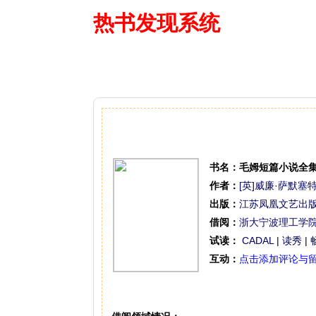
热书发现系统
—— 借阅多
书名：
毛姆短篇小说全
作者：
[英]威廉·萨默塞
出版：
江苏凤凰文艺出
借阅：
浙大宁波理工学
试读：
CADAL
|
读秀
|
互动：
点击添加评论与