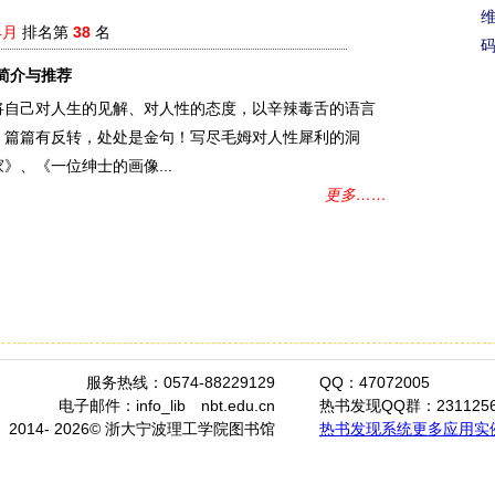
4月
排名第
38
名
简介与推荐
将自己对人生的见解、对人性的态度，以辛辣毒舌的语言
，篇篇有反转，处处是金句！写尽毛姆对人性犀利的洞
、《一位绅士的画像...
更多……
服务热线：0574-88229129
QQ：47072005
电子邮件：info_lib
nbt.edu.cn
热书发现QQ群：2311256
2014- 2026© 浙大宁波理工学院图书馆
热书发现系统更多应用实