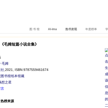
、卖得火、评价好
图 书 馆
AI-ima
热书发现
年度榜单
学
《毛姆短篇小说全集》
集
特·毛姆
版社
,2021,
ISBN:9787559461674
院图书馆纸本馆藏
畅想之星
留言
热榜来源