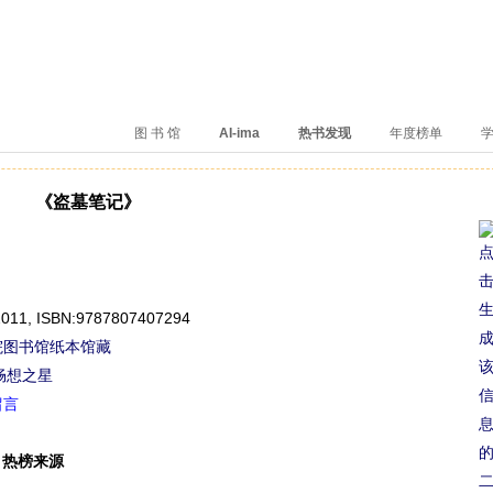
、卖得火、评价好
图 书 馆
AI-ima
热书发现
年度榜单
学
《盗墓笔记》
2011,
ISBN:9787807407294
院图书馆纸本馆藏
畅想之星
留言
热榜来源