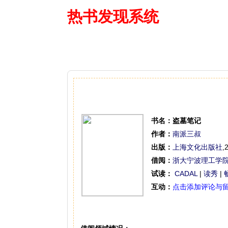
热书发现系统
—— 借阅多
书名：
盗墓笔记
作者：
南派三叔
出版：
上海文化出版社
,
借阅：
浙大宁波理工学
试读：
CADAL
|
读秀
|
互动：
点击添加评论与