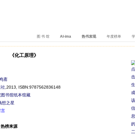
、卖得火、评价好
图 书 馆
AI-ima
热书发现
年度榜单
学
《化工原理》
鸣斋
版社
,2013,
ISBN:9787562836148
院图书馆纸本馆藏
畅想之星
留言
热榜来源