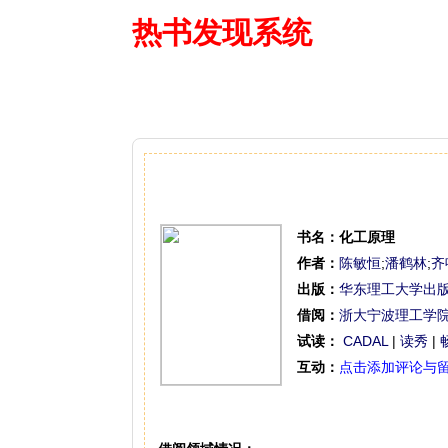
热书发现系统
—— 借阅多
书名：
化工原理
作者：
陈敏恒
;
潘鹤林
;
齐
出版：
华东理工大学出
借阅：
浙大宁波理工学
试读：
CADAL
|
读秀
|
互动：
点击添加评论与