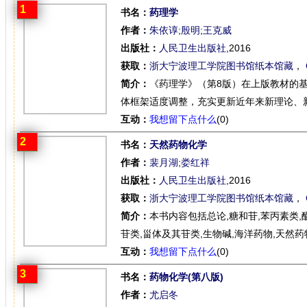
1
书名：
药理学
作者：
朱依谆
;
殷明
;
王克威
出版社：
人民卫生出版社
,2016
获取：
浙大宁波理工学院图书馆纸本馆藏
，
简介：
《药理学》（第8版）在上版教材的
体框架适度调整，充实更新近年来新理论、新
互动：
我想留下点什么
(0)
2
书名：
天然药物化学
作者：
裴月湖
;
娄红祥
出版社：
人民卫生出版社
,2016
获取：
浙大宁波理工学院图书馆纸本馆藏
，
简介：
本书内容包括总论,糖和苷,苯丙素类,
苷类,甾体及其苷类,生物碱,海洋药物,天然药
互动：
我想留下点什么
(0)
3
书名：
药物化学(第八版)
作者：
尤启冬