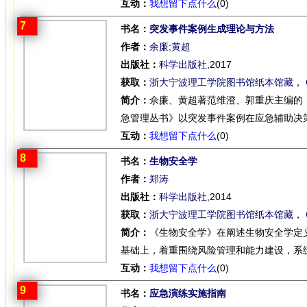
互动：
我想留下点什么
(0)
7
书名：
突发事件案例生成理论与方法
作者：
余廉
;
黄超
出版社：
科学出版社
,2017
获取：
浙大宁波理工学院图书馆纸本馆藏
，
简介：
佘廉、黄超著范维澄、郭重庆主编的
急管理丛书》以突发事件案例在应急辅助决策
互动：
我想留下点什么
(0)
8
书名：
生物安全学
作者：
郑涛
出版社：
科学出版社
,2014
获取：
浙大宁波理工学院图书馆纸本馆藏
，
简介：
《生物安全学》在阐述生物安全学定
基础上，着重围绕风险管理和能力建设，系统
互动：
我想留下点什么
(0)
9
书名：
应急演练实施指南