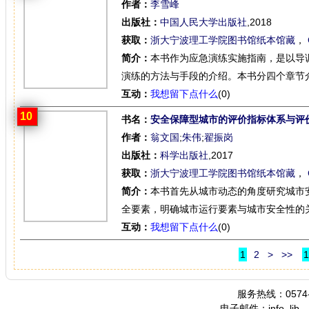
作者：
李雪峰
出版社：
中国人民大学出版社
,2018
获取：
浙大宁波理工学院图书馆纸本馆藏
，
简介：
本书作为应急演练实施指南，是以导
演练的方法与手段的介绍。本书分四个章节介绍
互动：
我想留下点什么
(0)
10
书名：
安全保障型城市的评价指标体系与评
作者：
翁文国
;
朱伟
;
翟振岗
出版社：
科学出版社
,2017
获取：
浙大宁波理工学院图书馆纸本馆藏
，
简介：
本书首先从城市动态的角度研究城市
全要素，明确城市运行要素与城市安全性的关
互动：
我想留下点什么
(0)
1
2
>
>>
1
服务热线：0574-
电子邮件：info_lib