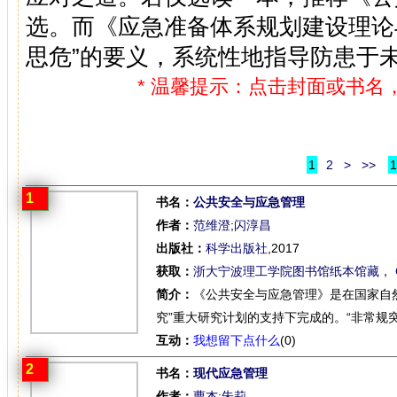
选。而《应急准备体系规划建设理论
思危”的要义，系统性地指导防患于
* 温馨提示：点击封面或书名
1
2
>
>>
1
1
书名：
公共安全与应急管理
作者：
范维澄
;
闪淳昌
出版社：
科学出版社
,2017
获取：
浙大宁波理工学院图书馆纸本馆藏
，
简介：
《公共安全与应急管理》是在国家自
究”重大研究计划的支持下完成的。“非常规突
互动：
我想留下点什么
(0)
2
书名：
现代应急管理
作者：
曹杰
;
朱莉