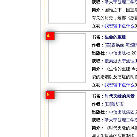
获取：
浙大宁波理工学
简介：
国难之下，国宝
有关的历史，这部《故宫
互动：
我想留下点什么
(
4
书名：
生命的重建
作者：
[美]露易丝·海
;
查
出版社：
中信出版社
,20
获取：
搜索浙大宁波理
简介：
《生命的重建:
裂的婚姻以及癌症的阴影
互动：
我想留下点什么
(
5
书名：
时代夹缝的风景
作者：
[日]隈研吾
出版社：
中信出版集团
,
获取：
浙大宁波理工学
简介：
《时代夹缝的风
与人生哲学的深度凝练。