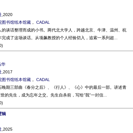
社
,2020
院图书馆纸本馆藏
，
CADAL
人的谈话整理而成的小书。两代北大学人，跨越北京、牛津、温州、杭
完成了这场谈话。从项飙教授的个人经验切入，追索一系列超...
0)
晶华
社
,2017
院图书馆纸本馆藏
，
CADAL
石晚期三部曲《春分之后》、《行人》、《心》中的最后一部。讲述青
厌世的先生，成为忘年之交。先生自杀前，写给”我”一封信...
0)
逻辑
社
,2025