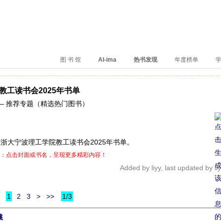
、卖得火、评价好
图 书 馆
AI-ima
热书发现
年度榜单
学
教工读书会2025年书单
— 推荐专题（精选热门图书）
浙大宁波理工学院教工读书会2025年书单。
提示：点击封面或书名，呈现更多精彩内容！
Added by liyy, last updated by li
1
2
3
>
>>
1/3
羲