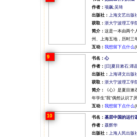
作者：
项飙
;
吴琦
出版社：
上海文艺出版
获取：
浙大宁波理工学
简介：
这是一本由两个
州、上海五地，历时三年
互动：
我想留下点什么
(
9
书名：
心
作者：
[日]夏目漱石
;
谭
出版社：
上海译文出版
获取：
浙大宁波理工学
简介：
《心》是夏目漱
年学生”我”偶然认识了
互动：
我想留下点什么
(
10
书名：
基层中国的运行
作者：
聂辉华
出版社：
上海人民出版