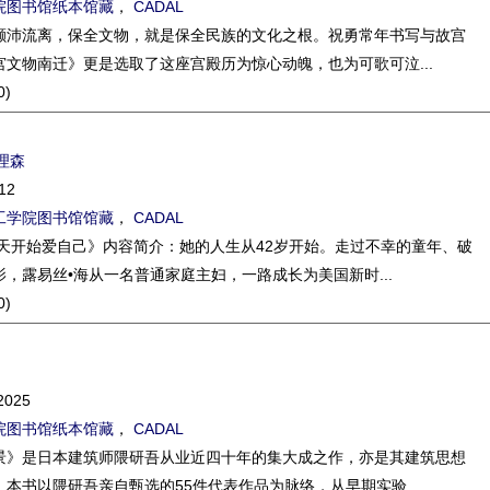
院图书馆纸本馆藏
，
CADAL
颠沛流离，保全文物，就是保全民族的文化之根。祝勇常年书写与故宫
文物南迁》更是选取了这座宫殿历为惊心动魄，也为可歌可泣...
0)
理森
12
工学院图书馆馆藏
，
CADAL
今天开始爱自己》内容简介：她的人生从42岁开始。走过不幸的童年、破
，露易丝•海从一名普通家庭主妇，一路成长为美国新时...
0)
2025
院图书馆纸本馆藏
，
CADAL
景》是日本建筑师隈研吾从业近四十年的集大成之作，亦是其建筑思想
本书以隈研吾亲自甄选的55件代表作品为脉络，从早期实验...