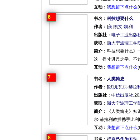
互动：
我想留下点什么
(
6
书名：
科技想要什么
作者：
[美]凯文·凯利
出版社：
电子工业出版
获取：
浙大宁波理工学
简介：
科技想要什么》
这一得寸进尺之举。不过
互动：
我想留下点什么
(
7
书名：
人类简史
作者：
[以]尤瓦尔·赫拉
出版社：
中信出版社
,20
获取：
浙大宁波理工学
简介：
《人类简史》知
尔·赫拉利教授携手比利
互动：
我想留下点什么
(
8
书名：
把自己作为方法