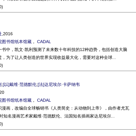
0)
社
,2016
院图书馆纸本馆藏
，
CADAL
一书中，凯文·凯利预测了未来数十年科技的12种趋势，包括创造大脑
，为了让人类创造的世界实现收益最大化，需要对这种全球...
0)
利
;
[以]戴维·范德默伦
;
[法]达尼埃尔·卡萨纳韦
20
院图书馆纸本馆藏
，
CADAL
识漫画，改编自全球畅销书《人类简史：从动物到上帝》，由作者尤瓦
时知名漫画艺术家戴维·范德默伦、法国知名插画家达尼埃尔...
0)