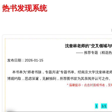
热书发现系统
—— 借阅多、卖得火、评价好
沈奎林老师的“交叉领域与
—— 推荐专题（精选
发布日期：2026-01-15
本书单为“师者书脉，专题共读”专题书单。经南京大学沈奎林老师
博观约取，思虑深邃，见解独到，所荐图书皆为其亲阅并认可之作
* 温馨提示：点击封面或书名，
1
1/1