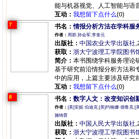
能与机器视觉、人工智能与语音
互动：
我想留下点什么
(0)
7
书名：
情报分析方法在学科服
作者：
周群
;
孙会军
;
李奎元
出版社：
中国农业大学出版社
,
获取：
浙大宁波理工学院图书
简介：
本书围绕学科服务理论
基于研究前沿情报分析方法和
中的应用，上篇主要涉及研究前
互动：
我想留下点什么
(0)
8
书名：
数字人文：改变知识创
作者：
[美]安妮·伯迪克
;
[美]约翰娜·德鲁克
;
[
施纳普
出版社：
中国人民大学出版社
,
获取：
浙大宁波理工学院图书