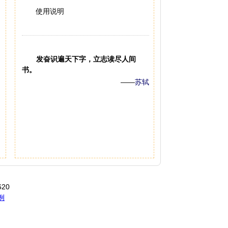
使用说明
发奋识遍天下字，立志读尽人间
书。
——
苏轼
20
例