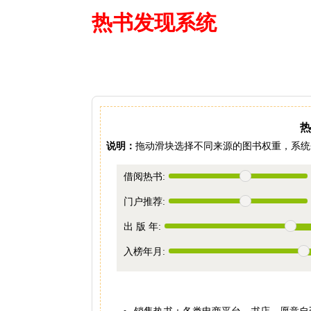
热书发现系统
—— 借阅多
热
说明：
拖动滑块选择不同来源的图书权重，系统
借阅热书:
门户推荐:
出 版 年:
入榜年月:
销售热书：各类电商平台、书店。愿意自