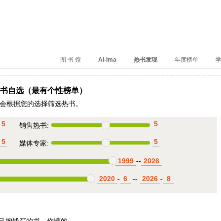
、卖得火、评价好
图 书 馆
AI-ima
热书发现
年度榜单
学
书自选（最有个性榜单）
会根据您的选择筛选热书。
销售热书:
媒体专家:
--
-
--
-
己掏钱买的书，你懂的。