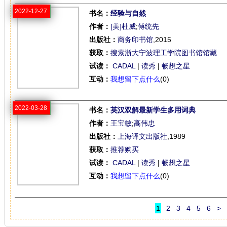
2022-12-27
书名：
经验与自然
作者：
[美]杜威
;
傅统先
出版社：
商务印书馆
,2015
获取：
搜索浙大宁波理工学院图书馆馆藏
试读：
CADAL
|
读秀
|
畅想之星
互动：
我想留下点什么
(0)
2022-03-28
书名：
英汉双解最新学生多用词典
作者：
王宝敏
;
高伟忠
出版社：
上海译文出版社
,1989
获取：
推荐购买
试读：
CADAL
|
读秀
|
畅想之星
互动：
我想留下点什么
(0)
1
2
3
4
5
6
>