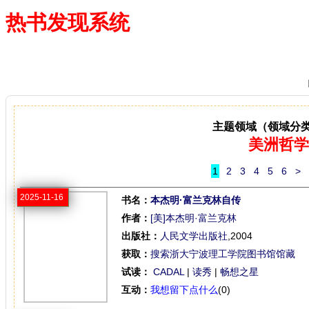
热书发现系统
—— 借阅多、卖得火、评价好
主题领域（领域分
美洲哲学
1
2
3
4
5
6
>
2025-11-16
书名：
本杰明·富兰克林自传
作者：
[美]本杰明·富兰克林
出版社：
人民文学出版社
,2004
获取：
搜索浙大宁波理工学院图书馆馆藏
试读：
CADAL
|
读秀
|
畅想之星
互动：
我想留下点什么
(0)