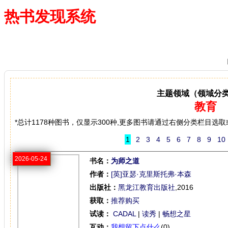
热书发现系统
—— 借阅多、卖得火、评价好
主题领域（领域分
教育
*总计1178种图书，仅显示300种,更多图书请通过右侧分类栏目选
1
2
3
4
5
6
7
8
9
10
2026-05-24
书名：
为师之道
作者：
[英]亚瑟·克里斯托弗·本森
出版社：
黑龙江教育出版社
,2016
获取：
推荐购买
试读：
CADAL
|
读秀
|
畅想之星
互动：
我想留下点什么
(0)