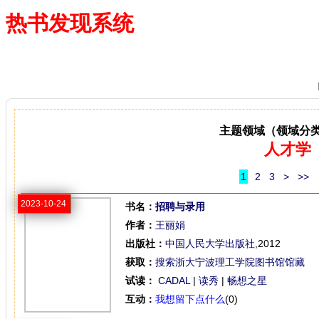
热书发现系统
—— 借阅多、卖得火、评价好
主题领域（领域分
人才学
1
2
3
>
>>
2023-10-24
书名：
招聘与录用
作者：
王丽娟
出版社：
中国人民大学出版社
,2012
获取：
搜索浙大宁波理工学院图书馆馆藏
试读：
CADAL
|
读秀
|
畅想之星
互动：
我想留下点什么
(0)