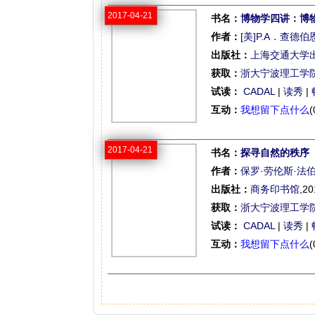
2017-04-21
书名：
博物学四讲：博
作者：
[美]P.A．查德伯
出版社：
上海交通大学
获取：
浙大宁波理工学
试读：
CADAL
|
读秀
|
互动：
我想留下点什么
(
2017-04-21
书名：
探寻自然的秩序
作者：
保罗·劳伦斯·法
出版社：
商务印书馆
,20
获取：
浙大宁波理工学
试读：
CADAL
|
读秀
|
互动：
我想留下点什么
(