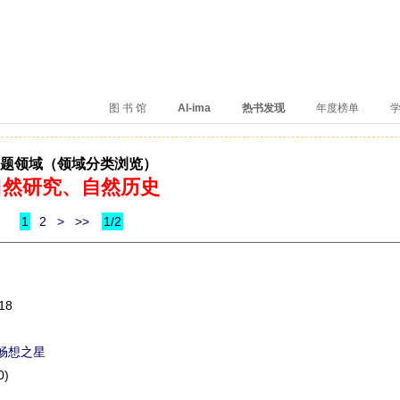
、卖得火、评价好
图 书 馆
AI-ima
热书发现
年度榜单
学
题领域（领域分类浏览）
自然研究、自然历史
1
2
>
>>
1/2
18
畅想之星
0)