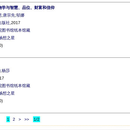
物学与智慧、品位、财富和信仰
恩
;
唐宗先
;
邬娜
出版社
,2017
院图书馆纸本馆藏
畅想之星
0)
伯
;
杨莎
17
院图书馆纸本馆藏
畅想之星
0)
1
2
>
>>
1/2