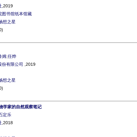
社
,2019
院图书馆纸本馆藏
畅想之星
0)
鲁姆
;
任烨
股份有限公司
,2019
畅想之星
0)
博物学家的自然观察笔记
石定乐
社
,2018