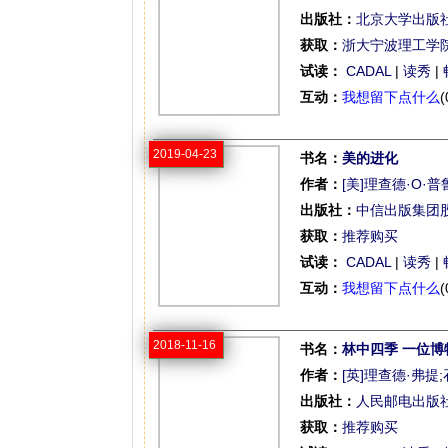
出版社：
北京大学出版
获取：
浙大宁波理工学
试读：
CADAL
|
读秀
|
互动：
我想留下点什么
(
2019-04-23
书名：
美的进化
作者：
[美]理查德·O·普
出版社：
中信出版集团
获取：
推荐购买
试读：
CADAL
|
读秀
|
互动：
我想留下点什么
(
2018-11-16
书名：
林中四季 一位
作者：
[英]理查德·弗提
;
出版社：
人民邮电出版
获取：
推荐购买