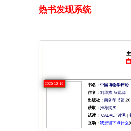
热书发现系统
—— 借阅多
主
2025-12-16
书名：
中国博物学评论
作者：
刘华杰
;
薛晓源
出版社：
商务印书馆
,20
获取：
推荐购买
试读：
CADAL
|
读秀
|
互动：
我想留下点什么
(