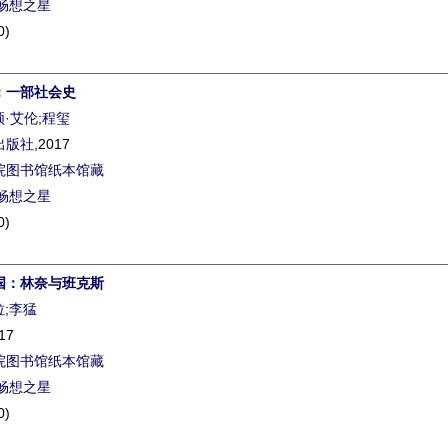
畅想之星
0)
：一部社会史
顿·艾伦
;
程玺
出版社
,2017
院图书馆纸本馆藏
畅想之星
0)
国：林奈与班克斯
拉
;
李猛
17
院图书馆纸本馆藏
畅想之星
0)