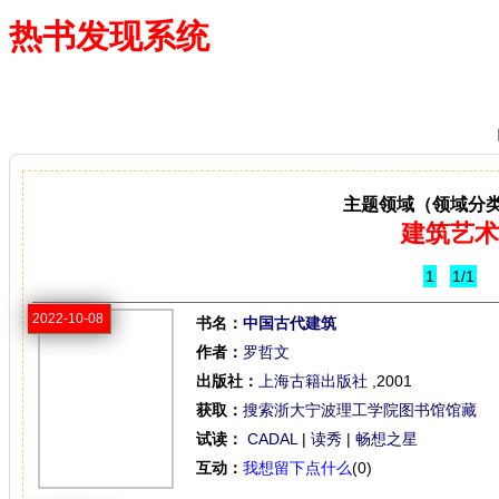
热书发现系统
—— 借阅多、卖得火、评价好
主题领域（领域分
建筑艺术
1
1/1
2022-10-08
书名：
中国古代建筑
作者：
罗哲文
出版社：
上海古籍出版社
,2001
获取：
搜索浙大宁波理工学院图书馆馆藏
试读：
CADAL
|
读秀
|
畅想之星
互动：
我想留下点什么
(0)