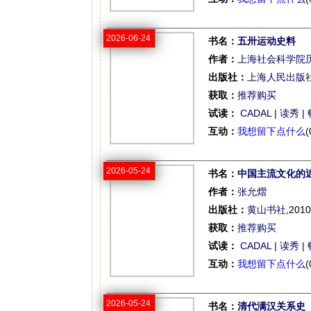
2026-06-24
书名：
五卅运动史料
作者：
上海社会科学院
出版社：
上海人民出版
获取：
推荐购买
试读：
CADAL
|
读秀
|
互动：
我想留下点什么
(
2026-05-24
书名：
中国主流文化的
作者：
张允熠
出版社：
黄山书社
,2010
获取：
推荐购买
试读：
CADAL
|
读秀
|
互动：
我想留下点什么
(
2026-05-24
书名：
清代满汉关系史