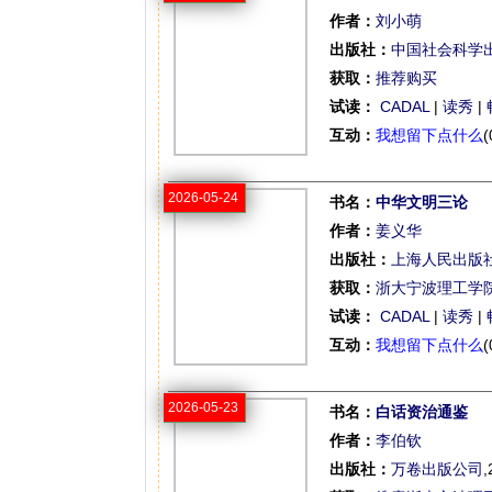
作者：
刘小萌
出版社：
中国社会科学
获取：
推荐购买
试读：
CADAL
|
读秀
|
互动：
我想留下点什么
(
2026-05-24
书名：
中华文明三论
作者：
姜义华
出版社：
上海人民出版
获取：
浙大宁波理工学
试读：
CADAL
|
读秀
|
互动：
我想留下点什么
(
2026-05-23
书名：
白话资治通鉴
作者：
李伯钦
出版社：
万卷出版公司
,