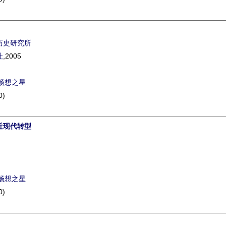
历史研究所
社
,2005
畅想之星
0)
近现代转型
畅想之星
0)