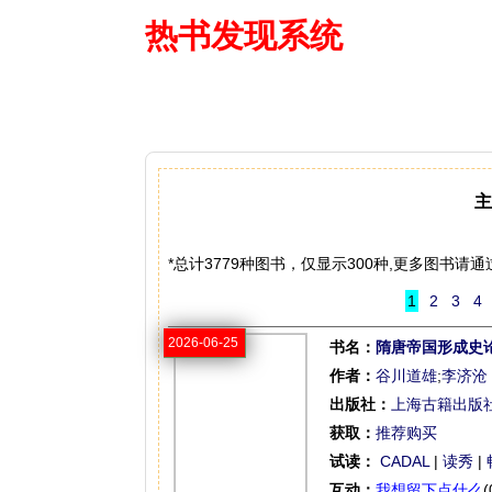
热书发现系统
—— 借阅多
主
*总计3779种图书，仅显示300种,更多图书
1
2
3
4
2026-06-25
书名：
隋唐帝国形成史
作者：
谷川道雄
;
李济沧
出版社：
上海古籍出版
获取：
推荐购买
试读：
CADAL
|
读秀
|
互动：
我想留下点什么
(