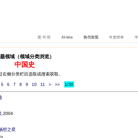
、卖得火、评价好
图 书 馆
AI-ima
热书发现
年度榜单
学
题领域（领域分类浏览）
中国史
请通过右侧分类栏目选取或搜索获取。
5
6
7
8
9
10
11
>
>>
1/30
论
社
,2004
畅想之星
0)