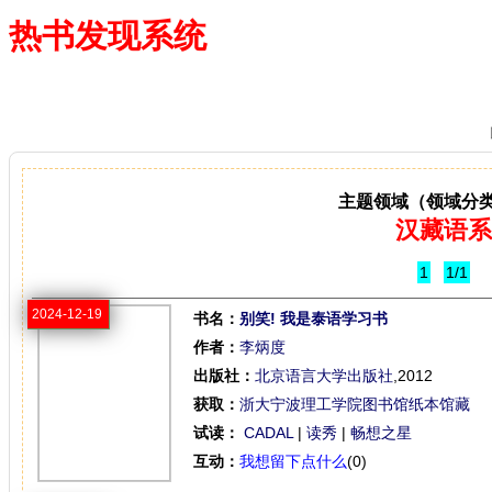
热书发现系统
—— 借阅多、卖得火、评价好
主题领域（领域分
汉藏语系
1
1/1
2024-12-19
书名：
别笑! 我是泰语学习书
作者：
李炳度
出版社：
北京语言大学出版社
,2012
获取：
浙大宁波理工学院图书馆纸本馆藏
试读：
CADAL
|
读秀
|
畅想之星
互动：
我想留下点什么
(0)