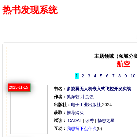
热书发现系统
—— 借阅多、卖得火、评价好
主题领域（领域分
航空
1
2
3
4
5
6
7
8
9
10
2025-11-15
书名：
多旋翼无人机嵌入式飞控开发实战
作者：
奚海蛟
;
叶贵强
出版社：
电子工业出版社
,2024
获取：
推荐购买
试读：
CADAL
|
读秀
|
畅想之星
互动：
我想留下点什么
(0)