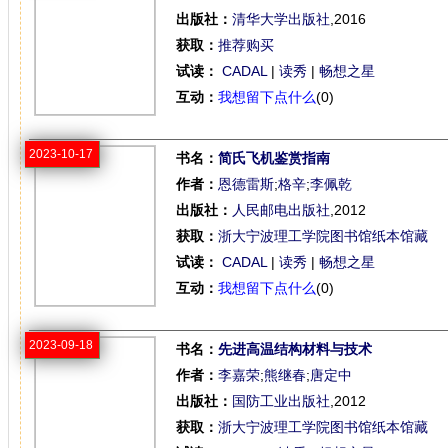
出版社：
清华大学出版社
,2016
获取：
推荐购买
试读：
CADAL
|
读秀
|
畅想之星
互动：
我想留下点什么
(0)
2023-10-17
书名：
简氏飞机鉴赏指南
作者：
恩德雷斯
;
格辛
;
李佩乾
出版社：
人民邮电出版社
,2012
获取：
浙大宁波理工学院图书馆纸本馆藏
试读：
CADAL
|
读秀
|
畅想之星
互动：
我想留下点什么
(0)
2023-09-18
书名：
先进高温结构材料与技术
作者：
李嘉荣
;
熊继春
;
唐定中
出版社：
国防工业出版社
,2012
获取：
浙大宁波理工学院图书馆纸本馆藏