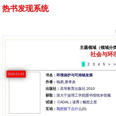
热书发现系统
—— 借阅多、卖得火、评价好
主题领域（领域分
社会与环
1
2
3
4
5
>
>
2026-01-03
书名：
环境保护与可持续发展
作者：
钱易
;
唐孝炎
出版社：
高等教育出版社
,2010
获取：
浙大宁波理工学院图书馆纸本馆藏
试读：
CADAL
|
读秀
|
畅想之星
互动：
我想留下点什么
(0)