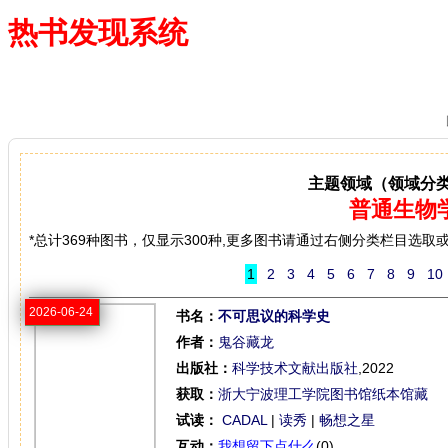
热书发现系统
—— 借阅多、卖得火、评价好
主题领域（领域分
普通生物
*总计369种图书，仅显示300种,更多图书请通过右侧分类栏目选取
1
2
3
4
5
6
7
8
9
10
2026-06-24
书名：
不可思议的科学史
作者：
鬼谷藏龙
出版社：
科学技术文献出版社
,2022
获取：
浙大宁波理工学院图书馆纸本馆藏
试读：
CADAL
|
读秀
|
畅想之星
互动：
我想留下点什么
(0)