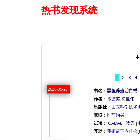
热书发现系统
—— 借阅多
主
1
2
3
4
2026-05-20
书名：
黑鱼养殖明白书
作者：
陈德英
;
初世伟
出版社：
山东科学技术
获取：
推荐购买
试读：
CADAL
|
读秀
|
互动：
我想留下点什么
(