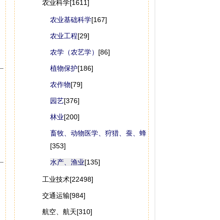
农业科学[1611]
农业基础科学
[167]
农业工程
[29]
农学（农艺学）
[86]
植物保护
[186]
农作物
[79]
园艺
[376]
林业
[200]
畜牧、动物医学、狩猎、蚕、蜂
[353]
水产、渔业
[135]
工业技术[22498]
交通运输[984]
航空、航天[310]