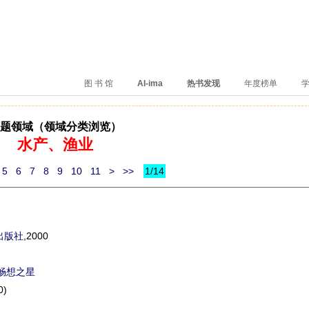
、卖得火、评价好
图 书 馆
AI-ima
热书发现
年度榜单
学
题领域（领域分类浏览）
水产、渔业
5
6
7
8
9
10
11
>
>>
1/14
出版社
,2000
畅想之星
0)