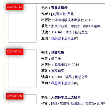
2025-01-13
书名：
费曼讲演录
作者：
[美]理查德·费曼
出版社：
湖南科学技术出版社
,2019
获取：
浙大宁波理工学院图书馆纸本馆藏
试读：
CADAL
|
读秀
|
畅想之星
互动：
我想留下点什么
(0)
2022-05-02
书名：
格致汇编
作者：
傅兰雅
出版社：
凤凰出版社
,2016
获取：
推荐购买
试读：
CADAL
|
读秀
|
畅想之星
互动：
我想留下点什么
(0)
2021-03-08
书名：
人类科学史三大经典
作者：
[美]阿尔伯特·爱因斯坦
;
[英]艾萨克·牛