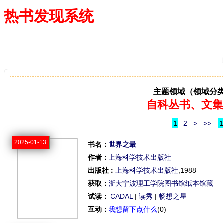
热书发现系统
—— 借阅多、卖得火、评价好
主题领域（领域分
自科丛书、文集
1
2
>
>>
1
2025-01-13
书名：
世界之最
作者：
上海科学技术出版社
出版社：
上海科学技术出版社
,1988
获取：
浙大宁波理工学院图书馆纸本馆藏
试读：
CADAL
|
读秀
|
畅想之星
互动：
我想留下点什么
(0)