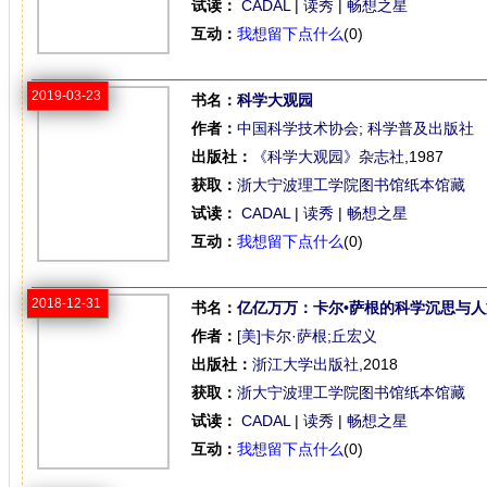
试读：
CADAL
|
读秀
|
畅想之星
互动：
我想留下点什么
(0)
2019-03-23
书名：
科学大观园
作者：
中国科学技术协会
;
科学普及出版社
出版社：
《科学大观园》杂志社
,1987
获取：
浙大宁波理工学院图书馆纸本馆藏
试读：
CADAL
|
读秀
|
畅想之星
互动：
我想留下点什么
(0)
2018-12-31
书名：
亿亿万万：卡尔•萨根的科学沉思与
作者：
[美]卡尔·萨根
;
丘宏义
出版社：
浙江大学出版社
,2018
获取：
浙大宁波理工学院图书馆纸本馆藏
试读：
CADAL
|
读秀
|
畅想之星
互动：
我想留下点什么
(0)