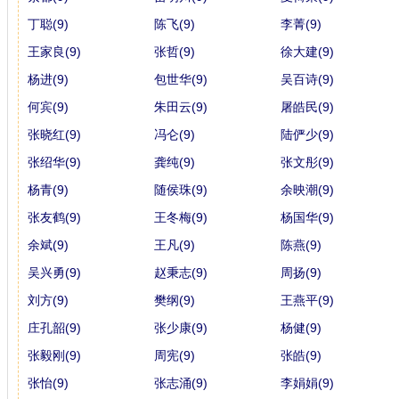
丁聪(9)
陈飞(9)
李菁(9)
王家良(9)
张哲(9)
徐大建(9)
杨进(9)
包世华(9)
吴百诗(9)
何宾(9)
朱田云(9)
屠皓民(9)
张晓红(9)
冯仑(9)
陆俨少(9)
张绍华(9)
龚纯(9)
张文彤(9)
杨青(9)
随侯珠(9)
余映潮(9)
张友鹤(9)
王冬梅(9)
杨国华(9)
余斌(9)
王凡(9)
陈燕(9)
吴兴勇(9)
赵秉志(9)
周扬(9)
刘方(9)
樊纲(9)
王燕平(9)
庄孔韶(9)
张少康(9)
杨健(9)
张毅刚(9)
周宪(9)
张皓(9)
张怡(9)
张志涌(9)
李娟娟(9)