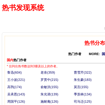
热书发现系统
—— 借阅多、卖得火、评价好
热书分布
热门作者 MORE:
国
国内
热门作者
* 仅列出热书数达到3册及以上的作者。
鲁迅(604)
老舍(359)
曹雪芹(322)
王小波(221)
罗贯中(215)
朱生豪(183)
高鹗(174)
俞敏洪(155)
莫言(155)
吴承恩(143)
朱光潜(139)
季羡林(134)
周国平(126)
施耐庵(126)
司马迁(125)