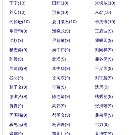
丁宁(10)
田静(10)
米切尔(10)
刘庆(10)
那多(10)
米勒(10)
约翰逊(10)
夏目漱石(10)
卡夫卡(10)
刚雪印(9)
濮晓龙(9)
王彦波(9)
冷杉(9)
严蔚敏(9)
瞿蜕园(9)
杨志勇(9)
吴中伟(9)
刘同祥(9)
陈晨(9)
北塔(9)
龚冬保(9)
展迪优(9)
李中华(9)
王义国(9)
谷羽(9)
徐向东(9)
刘宇慧(9)
苑子文(9)
宁蒙(9)
沈周(9)
缪淑贤(9)
陈连琦(9)
褚秀丽(9)
黄真(9)
高鄂(9)
张海藩(9)
周国强(9)
郝明义(9)
龙泉明(9)
蒋见元(9)
杨凌峰(9)
韦力(9)
紫都(9)
苗明川(9)
夏徛荣(9)