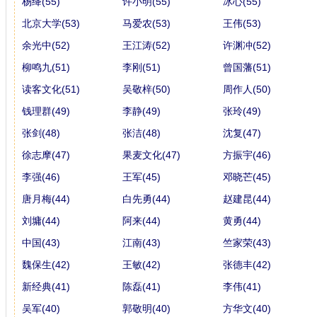
杨绛(55)
许小明(55)
冰心(55)
北京大学(53)
马爱农(53)
王伟(53)
余光中(52)
王江涛(52)
许渊冲(52)
柳鸣九(51)
李刚(51)
曾国藩(51)
读客文化(51)
吴敬梓(50)
周作人(50)
钱理群(49)
李静(49)
张玲(49)
张剑(48)
张洁(48)
沈复(47)
徐志摩(47)
果麦文化(47)
方振宇(46)
李强(46)
王军(45)
邓晓芒(45)
唐月梅(44)
白先勇(44)
赵建昆(44)
刘墉(44)
阿来(44)
黄勇(44)
中国(43)
江南(43)
竺家荣(43)
魏保生(42)
王敏(42)
张德丰(42)
新经典(41)
陈磊(41)
李伟(41)
吴军(40)
郭敬明(40)
方华文(40)