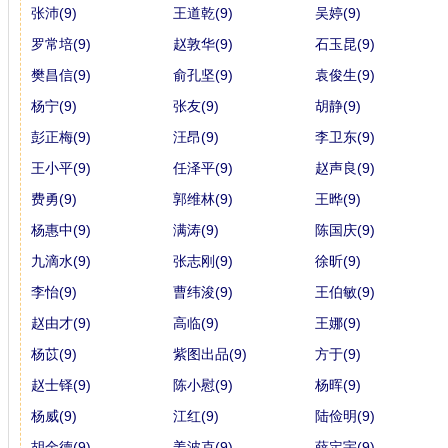
张沛(9)
王道乾(9)
吴婷(9)
罗常培(9)
赵敦华(9)
石玉昆(9)
樊昌信(9)
俞孔坚(9)
袁俊生(9)
杨宁(9)
张友(9)
胡静(9)
彭正梅(9)
汪昂(9)
李卫东(9)
王小平(9)
任泽平(9)
赵声良(9)
费勇(9)
郭维林(9)
王晔(9)
杨惠中(9)
满涛(9)
陈国庆(9)
九滴水(9)
张志刚(9)
徐昕(9)
李怡(9)
曹纬浚(9)
王伯敏(9)
赵由才(9)
高临(9)
王娜(9)
杨苡(9)
紫图出品(9)
方于(9)
赵士铎(9)
陈小慰(9)
杨晖(9)
杨威(9)
江红(9)
陆俭明(9)
胡金德(9)
姜波克(9)
薛定宇(9)