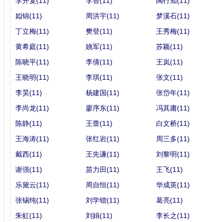
李开复(11)
李智(11)
陶行知(11)
姒锦(11)
周洪宇(11)
梦溪石(11)
丁立梅(11)
樊登(11)
王秀梅(11)
黄希庭(11)
姚军(11)
苏颖(11)
陈晓平(11)
李倩(11)
王岚(11)
王晓明(11)
李琪(11)
张文(11)
李昊(11)
杨建国(11)
张岱年(11)
李尚龙(11)
廖序东(11)
冯其庸(11)
陈静(11)
王蕾(11)
白文桥(11)
王海涛(11)
张红岩(11)
周三多(11)
戴西(11)
王先谦(11)
刘黎明(11)
谢强(11)
苗力田(11)
王飞(11)
乐黛云(11)
周自恒(11)
华成英(11)
张锡纯(11)
刘学锴(11)
葛亮(11)
朱虹(11)
刘娟(11)
李长之(11)