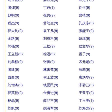
张娜(9)
丁丹(9)
刘恒(9)
赵明(9)
张兴(9)
曹植(9)
程杰(9)
舒幼生(9)
孔庆东(9)
郭大钧(9)
袁了凡(9)
张能宝(9)
金路(9)
刘恩科(9)
姚瑶(9)
郭强(9)
王松(9)
侯文华(9)
王立新(9)
徐迟(9)
孟子(9)
刘孝标(9)
张菁(9)
孟元老(9)
张建(9)
林来梵(9)
马莉(9)
西西(9)
侯玉波(9)
唐炳华(9)
刘增杰(9)
钱爱民(9)
宋碧云(9)
郭英德(9)
金勇进(9)
王亚平(9)
杨晶(9)
薛兆丰(9)
丁玉美(9)
刘凯(9)
姚海军(9)
刘海龙(9)