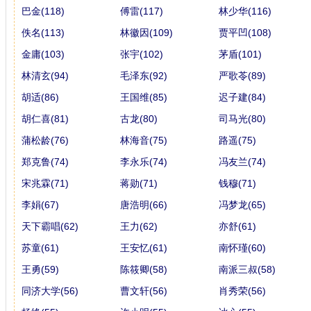
巴金(118)
傅雷(117)
林少华(116)
佚名(113)
林徽因(109)
贾平凹(108)
金庸(103)
张宇(102)
茅盾(101)
林清玄(94)
毛泽东(92)
严歌苓(89)
胡适(86)
王国维(85)
迟子建(84)
胡仁喜(81)
古龙(80)
司马光(80)
蒲松龄(76)
林海音(75)
路遥(75)
郑克鲁(74)
李永乐(74)
冯友兰(74)
宋兆霖(71)
蒋勋(71)
钱穆(71)
李娟(67)
唐浩明(66)
冯梦龙(65)
天下霸唱(62)
王力(62)
亦舒(61)
苏童(61)
王安忆(61)
南怀瑾(60)
王勇(59)
陈筱卿(58)
南派三叔(58)
同济大学(56)
曹文轩(56)
肖秀荣(56)