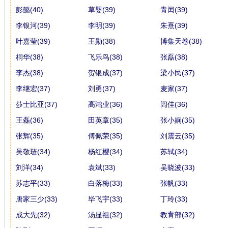
彭懿(40)
草婴(39)
青闰(39)
李银河(39)
李明(39)
朱熹(39)
叶嘉莹(39)
王勋(38)
博集天卷(38)
桐华(38)
飞乐鸟(38)
张磊(38)
李杰(38)
贺银成(37)
梁小民(37)
李继宏(37)
刘勇(37)
麦家(37)
莎士比亚(37)
高鸿业(36)
闾佳(36)
王磊(36)
田英章(35)
张小娴(35)
张辉(35)
傅佩荣(35)
刘震云(35)
吴敬琏(34)
杨红樱(34)
苏轼(34)
刘洋(34)
袁斌(33)
吴晓波(33)
苏志平(33)
白落梅(33)
张帆(33)
唐家三少(33)
毕飞宇(33)
丁玲(33)
成大先(32)
汤显祖(32)
教育部(32)