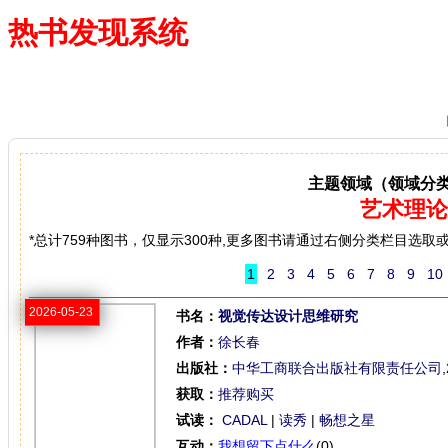
热书发现系统
—— 借阅多、卖得火、评价好
主题领域（领域分
艺术理论
*总计759种图书，仅显示300种,更多图书请通过右侧分类栏目选取
1
2
3
4
5
6
7
8
9
10
2026-05-23
书名：
视觉传达设计思维研究
作者：
徐长春
出版社：
中华工商联合出版社有限责任公司
获取：
推荐购买
试读：
CADAL
|
读秀
|
畅想之星
互动：
我想留下点什么
(0)