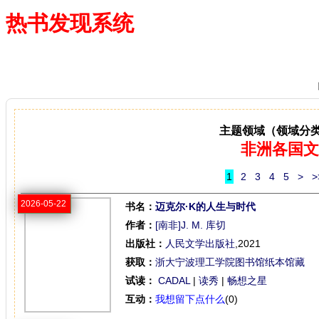
热书发现系统
—— 借阅多、卖得火、评价好
主题领域（领域分
非洲各国文
1
2
3
4
5
>
>
2026-05-22
书名：
迈克尔·K的人生与时代
作者：
[南非]J. M. 库切
出版社：
人民文学出版社
,2021
获取：
浙大宁波理工学院图书馆纸本馆藏
试读：
CADAL
|
读秀
|
畅想之星
互动：
我想留下点什么
(0)