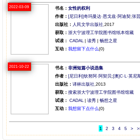
2022-03-09
书名：
女性的权利
作者：
[尼日利]奇玛曼达·恩戈兹·阿迪契
;
张
出版社：
人民文学出版社
,2017
获取：
浙大宁波理工学院图书馆纸本馆藏
试读：
CADAL
|
读秀
|
畅想之星
互动：
我想留下点什么
(0)
2021-10-22
书名：
非洲短篇小说选集
作者：
[尼日利]钦努阿·阿契贝
;
[澳]C·L·英尼
出版社：
译林出版社
,2013
获取：
搜索浙大宁波理工学院图书馆馆藏
试读：
CADAL
|
读秀
|
畅想之星
互动：
我想留下点什么
(0)
1
2
3
4
5
>
>