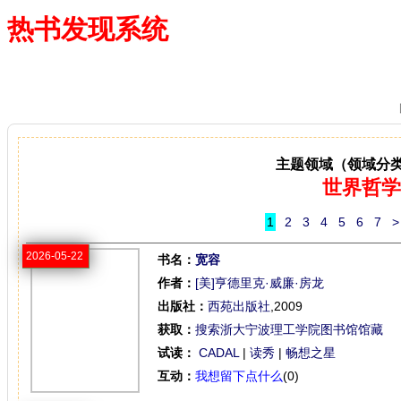
热书发现系统
—— 借阅多、卖得火、评价好
主题领域（领域分
世界哲学
1
2
3
4
5
6
7
>
2026-05-22
书名：
宽容
作者：
[美]亨德里克·威廉·房龙
出版社：
西苑出版社
,2009
获取：
搜索浙大宁波理工学院图书馆馆藏
试读：
CADAL
|
读秀
|
畅想之星
互动：
我想留下点什么
(0)