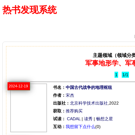
热书发现系统
—— 借阅多、卖得火、评价好
主题领域（领域分
军事地形学、军
1
1/1
2024-12-19
书名：
中国古代战争的地理枢纽
作者：
宋杰
出版社：
北京科学技术出版社
,2022
获取：
推荐购买
试读：
CADAL
|
读秀
|
畅想之星
互动：
我想留下点什么
(0)