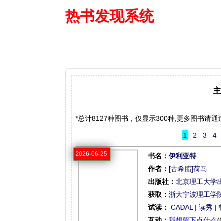
热书发现系统
—— 借阅多
主
*总计8127种图书，仅显示300种,更多图书
1
2
3
4
2026-06-25
书名：
伊利亚特
作者：
[古希腊]荷马
出版社：
北京理工大学
获取：
浙大宁波理工学
试读：
CADAL
|
读秀
|
互动：
我想留下点什么
(