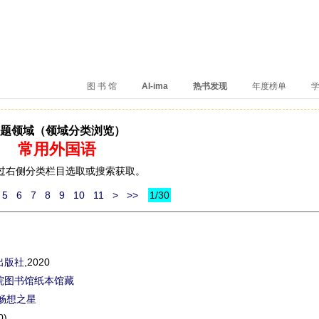
、卖得火、评价好
图 书 馆
AI-ima
热书发现
年度榜单
学
题领域（领域分类浏览）
常用外国语
请通过右侧分类栏目选取或搜索获取。
5
6
7
8
9
10
11
>
>>
1/30
出版社
,2020
院图书馆纸本馆藏
畅想之星
0)