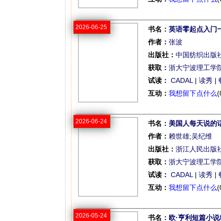
2026-06-25
书名：
英语零起点入门
作者：
张波
出版社：
中国纺织出版
获取：
浙大宁波理工学
试读：
CADAL
|
读秀
|
互动：
我想留下点什么
(
2026-06-24
书名：
美国人每天说的
作者：
赖世雄
;
吴纪维
出版社：
浙江人民出版
获取：
浙大宁波理工学
试读：
CADAL
|
读秀
|
互动：
我想留下点什么
(
2026-05-24
书名：
欧·亨利短篇小说