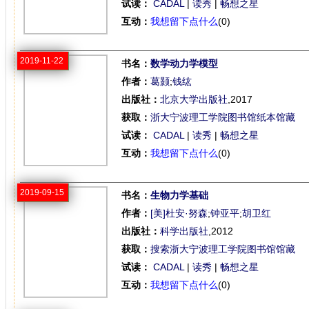
试读：
CADAL
|
读秀
|
畅想之星
互动：
我想留下点什么
(0)
2019-11-22
书名：
数学动力学模型
作者：
葛颢
;
钱纮
出版社：
北京大学出版社
,2017
获取：
浙大宁波理工学院图书馆纸本馆藏
试读：
CADAL
|
读秀
|
畅想之星
互动：
我想留下点什么
(0)
2019-09-15
书名：
生物力学基础
作者：
[美]杜安·努森
;
钟亚平
;
胡卫红
出版社：
科学出版社
,2012
获取：
搜索浙大宁波理工学院图书馆馆藏
试读：
CADAL
|
读秀
|
畅想之星
互动：
我想留下点什么
(0)