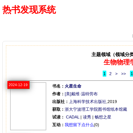
热书发现系统
—— 借阅多、卖得火、评价好
主题领域（领域分
生物物理
1
2
>
>>
1
2024-12-19
书名：
火星生命
作者：
[美]戴维·温特劳布
出版社：
上海科学技术出版社
,2019
获取：
浙大宁波理工学院图书馆纸本馆藏
试读：
CADAL
|
读秀
|
畅想之星
互动：
我想留下点什么
(0)