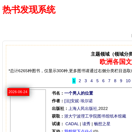
热书发现系统
—— 借阅多、卖得火、评价好
主题领域（领域分
欧洲各国文
*总计6265种图书，仅显示300种,更多图书请通过右侧分类栏目选
1
2
3
4
5
6
7
8
9
10
2026-06-24
书名：
一个男人的位置
作者：
[法]安妮·埃尔诺
出版社：
上海人民出版社
,2022
获取：
浙大宁波理工学院图书馆纸本馆藏
试读：
CADAL
|
读秀
|
畅想之星
互动：
我想留下点什么
(0)