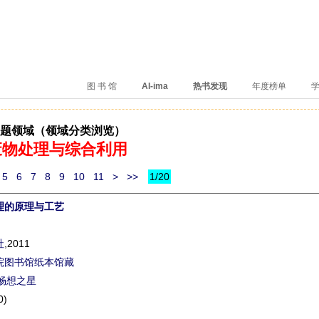
、卖得火、评价好
图 书 馆
AI-ima
热书发现
年度榜单
学
题领域（领域分类浏览）
废物处理与综合利用
5
6
7
8
9
10
11
>
>>
1/20
理的原理与工艺
社
,2011
院图书馆纸本馆藏
畅想之星
0)