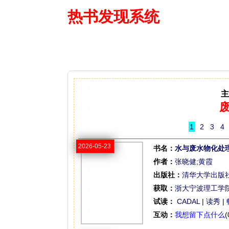
热书发现系统
—— 借阅多
主
1
2
3
4
2026-05-23
书名：
水与废水物化处
作者：
张晓健
;
黄霞
出版社：
清华大学出版
获取：
浙大宁波理工学
试读：
CADAL
|
读秀
|
互动：
我想留下点什么
(