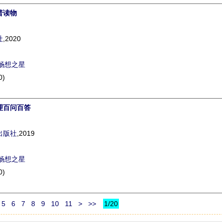
普读物
社
,2020
畅想之星
0)
理百问百答
出版社
,2019
畅想之星
0)
5
6
7
8
9
10
11
>
>>
1/20