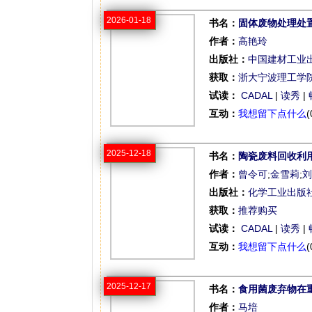
2026-01-18
书名：
固体废物处理处
作者：
高艳玲
出版社：
中国建材工业
获取：
浙大宁波理工学
试读：
CADAL
|
读秀
|
互动：
我想留下点什么
(
2025-12-18
书名：
陶瓷废料回收利
作者：
曾令可
;
金雪莉
;
刘
出版社：
化学工业出版
获取：
推荐购买
试读：
CADAL
|
读秀
|
互动：
我想留下点什么
(
2025-12-17
书名：
食用菌废弃物在
作者：
马培