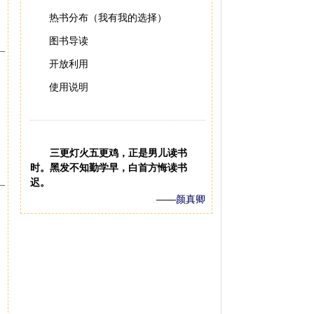
热书分布（我有我的选择）
图书导读
开放利用
使用说明
三更灯火五更鸡，正是男儿读书
时。黑发不知勤学早，白首方悔读书
迟。
——
颜真卿