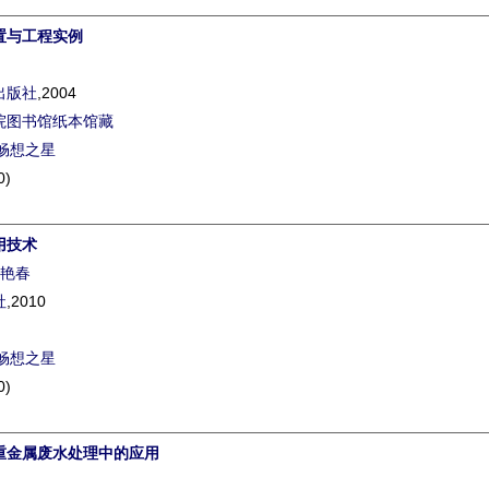
置与工程实例
出版社
,2004
院图书馆纸本馆藏
畅想之星
0)
用技术
艳春
社
,2010
畅想之星
0)
重金属废水处理中的应用