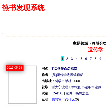
热书发现系统
—— 借阅多、卖得火、评价好
主题领域（领域分
遗传学
1
2
3
4
5
6
7
8
9
1
2026-05-24
书名：
TIG遗传命名指南
作者：
[英]遗传学进展编辑部
出版社：
科学出版社
,2000
获取：
浙大宁波理工学院图书馆纸本馆藏
试读：
CADAL
|
读秀
|
畅想之星
互动：
我想留下点什么
(0)