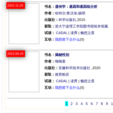
2022-11-29
书名：
遗传学：基因和基因组分析
作者：
哈特尔
;
鲁沃洛
;
杨明
出版社：
科学出版社
,2015
获取：
浙大宁波理工学院图书馆纸本馆藏
试读：
CADAL
|
读秀
|
畅想之星
互动：
我想留下点什么
(0)
2022-06-20
书名：
揭秘性别
作者：
呦呦童
出版社：
安徽科学技术出版社
,2020
获取：
推荐购买
试读：
CADAL
|
读秀
|
畅想之星
互动：
我想留下点什么
(0)
1
2
3
4
5
6
7
8
9
1