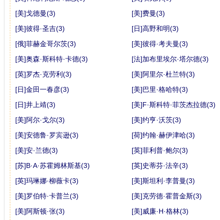
[美]戈德曼(3)
[美]费曼(3)
[美]彼得·圣吉(3)
[日]高野和明(3)
[俄]菲赫金哥尔茨(3)
[美]彼得·考夫曼(3)
[美]奥森·斯科特·卡德(3)
[法]加布里埃尔·塔尔德(3)
[英]罗杰·克劳利(3)
[美]阿里尔·杜兰特(3)
[日]金田一春彦(3)
[美]巴里·格哈特(3)
[日]井上靖(3)
[美]F·斯科特·菲茨杰拉德(3)
[美]阿尔·戈尔(3)
[美]约亨·沃茨(3)
[美]安德鲁·罗宾逊(3)
[荷]约翰·赫伊津哈(3)
[美]安·兰德(3)
[英]菲利普·鲍尔(3)
[苏]B·A·苏霍姆林斯基(3)
[英]史蒂芬·法辛(3)
[英]玛琳娜·柳薇卡(3)
[美]斯坦利·李普曼(3)
[美]罗伯特·卡普兰(3)
[美]克劳德·霍普金斯(3)
[美]阿斯顿·张(3)
[美]威廉·H·格林(3)