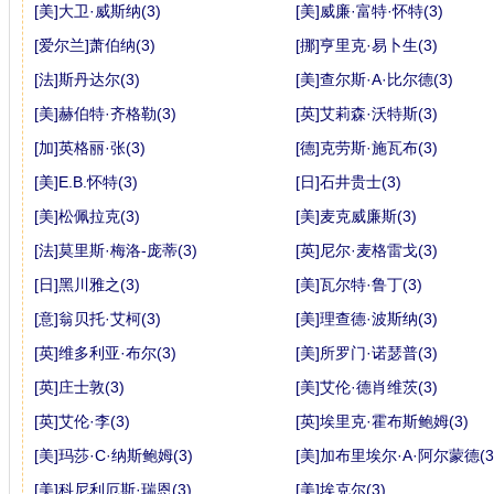
[美]大卫·威斯纳(3)
[美]威廉·富特·怀特(3)
[爱尔兰]萧伯纳(3)
[挪]亨里克·易卜生(3)
[法]斯丹达尔(3)
[美]查尔斯·A·比尔德(3)
[美]赫伯特·齐格勒(3)
[英]艾莉森·沃特斯(3)
[加]英格丽·张(3)
[德]克劳斯·施瓦布(3)
[美]E.B.怀特(3)
[日]石井贵士(3)
[美]松佩拉克(3)
[美]麦克威廉斯(3)
[法]莫里斯·梅洛-庞蒂(3)
[英]尼尔·麦格雷戈(3)
[日]黑川雅之(3)
[美]瓦尔特·鲁丁(3)
[意]翁贝托·艾柯(3)
[美]理查德·波斯纳(3)
[英]维多利亚·布尔(3)
[美]所罗门·诺瑟普(3)
[英]庄士敦(3)
[美]艾伦·德肖维茨(3)
[英]艾伦·李(3)
[英]埃里克·霍布斯鲍姆(3)
[美]玛莎·C·纳斯鲍姆(3)
[美]加布里埃尔·A·阿尔蒙德(3
[美]科尼利厄斯·瑞恩(3)
[美]埃克尔(3)