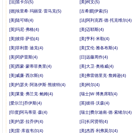
[法]笛卡尔(5)
[美]柯文(5)
[德]埃里希·玛丽亚·雷马克(5)
[古希腊]伊索(5)
[美]陆可铎(4)
[法]阿列克西·德·托克维尔(4)
[英]玛尼·弗格(4)
[美]迈耶斯(4)
[美]彼得·萨伯(4)
[美]亨利·米勒(4)
[美]菲利普·迪克(4)
[美]艾伦·雅各布斯(4)
[美]冈萨雷斯(4)
[日]远藤周作(4)
[英]西蒙·蒙蒂菲奥里(4)
[美]大卫·奥格威(4)
[美]威廉·西尔斯(4)
[美]弗雷德里克·詹姆逊(4)
[美]约瑟夫·阿洛伊斯·熊彼特(4)
[美]柯尔(4)
[美]莱曼·弗兰克·鲍姆(4)
[瑞士]W·博奥席耶(4)
[爱尔兰]乔伊斯(4)
[英]彼得·沃森(4)
[印度]阿马蒂亚·森(4)
[瑞士]费尔迪南·德·索绪尔(4)
[美]约瑟·拉乔伊(4)
[日]长冈贤明(4)
[美]雷·库兹韦尔(4)
[美]杰西·利弗莫尔(4)