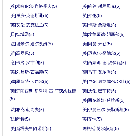
[苏]米哈依尔·肖洛霍夫(5)
[美]约翰·斯坦贝克(5)
[美]威廉·庞德斯通(5)
[英]拜伦(5)
[英]艾伦·麦克法兰(5)
[美]卡斯·桑斯坦(5)
[日]结城浩(5)
[德]埃德蒙德·胡塞尔(5)
[法]埃米尔·迪尔凯姆(5)
[美]阿瑟·米勒(5)
[荷]高罗佩(5)
[美]迈克尔·桑德尔(5)
[意]卡洛·罗韦利(5)
[法]西蒙娜·德·波伏瓦(5)
[美]刘易斯·芒福德(5)
[德]马丁·瓦尔泽(5)
[德]恩斯特·卡西尔(5)
[美]尼尔·唐纳德·沃尔什(5)
[美]弗朗西斯·斯科特·基·菲茨杰拉德
[美]沃伦·巴菲特(5)
(5)
[美]西尔维娅·普拉斯(5)
[法]雅克·勒高夫(5)
[美]伊曼纽尔·沃勒斯坦(5)
[法]萨特(5)
[美]艾恺(5)
[美]斯塔夫里阿诺斯(5)
[阿根廷]博尔赫斯(5)