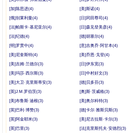
[加]陈思进(4)
[美]斯诺(4)
[俄]别莱利曼(4)
[日]冈田尊司(4)
[法]帕斯卡·基尼亚尔(4)
[日]森见登美彦(4)
[法]纪德(4)
[德]胡塞尔(4)
[明]罗贯中(4)
[意]吉奥乔·阿甘本(4)
[美]尼奎斯特(4)
[美]乔恩·戈登(4)
[美]吉姆·兰德尔(3)
[日]伊东宽(3)
[美]玛莎·西尔斯(3)
[日]中村好文(3)
[美]大卫·克里斯蒂安(3)
[德]贝多芬(3)
[英]J.M.罗伯茨(3)
[奥]斯·茨威格(3)
[美]布鲁斯·迪根(3)
[美]奥尔科特(3)
[英]巴利·博赞(3)
[德]卡尔·雅斯贝斯(3)
[英]阿金耶米(3)
[美]尼古拉斯·卡尔(3)
[英]巴里(3)
[法]克里斯托夫·安德烈(3)