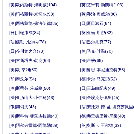
[美]欧内斯特·海明威(104)
[英]艾米莉·勃朗特(103)
[美]玛格丽特·米切尔(98)
[英]乔治·奥威尔(86)
[奥]西格蒙德·弗洛伊德(85)
[日]夏目漱石(84)
[日]川端康成(84)
[英]亚当·斯密(82)
[法]儒勒·凡尔纳(78)
[法]巴尔扎克(77)
[日]芥川龙之介(73)
[美]马克·吐温(70)
[法]古斯塔夫·勒庞(68)
[法]卢梭(68)
[美]欧·亨利(60)
[美]鲁思·本尼迪克特(56)
[印]泰戈尔(54)
[德]卡尔·马克思(52)
[奥]斯蒂芬·茨威格(50)
[日]三岛由纪夫(49)
[法]亚历山大·小仲马(46)
[法]圣埃克苏佩里(45)
[俄]契诃夫(43)
[法]安托万·德·圣·埃克苏佩里(
[美]斯科特·菲茨杰拉德(40)
[德]弗里德里希·尼采(40)
[奥]阿尔弗雷德·阿德勒(39)
[英]奥斯卡·王尔德(39)