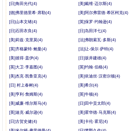
[日]角田光代(4)
[美]戴维·迈尔斯(4)
[德]弗里德里希·席勒(4)
[美]阿尔弗雷德·希区柯克(4)
[日]山本文绪(4)
[英]保罗·约翰逊(4)
[日]石田衣良(4)
[日]岛田洋七(4)
[美]莉兹·克里莫(4)
[法]弗朗索瓦·多斯(4)
[英]齐格蒙特·鲍曼(4)
[法]让-保尔·萨特(4)
[美]彼得·盖伊(4)
[日]坂井建雄(4)
[英]大卫·李嘉图(4)
[英]约翰·伯格(4)
[美]杰克·凯鲁亚克(4)
[美]依迪丝·汉密尔顿(4)
[日] 村上春树(4)
[美]希尔(4)
[美]亨利·詹姆斯(4)
[英]牛顿(4)
[美]威廉·维尔斯马(4)
[日]田中贡太郎(4)
[英]迪克·威尔逊(4)
[美]霍华德·马克斯(4)
[日]古贺史健(4)
[美]卡伦·霍尼(4)
[美]米尔顿·弗里德曼(4)
[日]梦野久作(4)