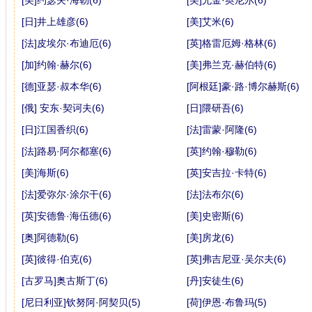
[日]井上雄彦(6)
[美]艾米(6)
[法]皮埃尔·布迪厄(6)
[英]格雷厄姆·格林(6)
[加]约翰·赫尔(6)
[美]弗兰克·赫伯特(6)
[德]亚瑟·叔本华(6)
[阿根廷]豪·路·博尔赫斯(6)
[俄] 安东·契诃夫(6)
[日]隈研吾(6)
[日]江国香织(6)
[法]雷蒙·阿隆(6)
[法]路易·阿尔都塞(6)
[英]约翰·穆勒(6)
[美]海斯(6)
[英]安吉拉·卡特(6)
[法]爱弥尔·涂尔干(6)
[法]法布尔(6)
[英]安德鲁·海伍德(6)
[美]史密斯(6)
[奥]阿德勒(6)
[美]房龙(6)
[英]彼得·伯克(6)
[英]弗吉尼亚·吴尔夫(6)
[古罗马]奥古斯丁(6)
[丹]安徒生(6)
[尼日利亚]钦努阿·阿契贝(5)
[荷]伊恩·布鲁玛(5)