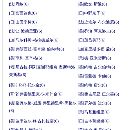
[法]丹纳(6)
[美]欧文·斯通(6)
[日]宫西达也(6)
[日]中野京子(6)
[日]山田宗树(6)
[法]皮埃尔·布尔迪厄(6)
[法]让·波德里亚(6)
[美]乔治·阿克洛夫(6)
[加]马尔科姆·格拉德威尔(6)
[日]茂吕美耶(6)
[美]弗朗西丝·霍奇森·伯内特(6)
[加]克里斯多福·孟(6)
[美]亨利·基辛格(6)
[意]德·亚米契斯(6)
[俄]尼古拉·阿列克谢耶维奇·奥斯特洛
[英]约翰·吉尔伯特(6)
夫斯基(6)
[美]雷蒙德·卡佛(6)
[英]J·R·R·托尔金(6)
[英]约翰·密尔(6)
[哥伦]弗雷德里克·S·米什金(6)
[英]弗吉尼亚·伍尔芙(6)
[德]格奥尔格·威廉·弗里德里希·黑格尔
[英]罗尔德·达尔(6)
(6)
[意]马基雅维里(6)
[美]达摩达尔·N·古扎拉蒂(6)
[日]吉本芭娜娜(6)
[美]约瑟夫·海勒(6)
[美]尤金·奥尼尔(6)