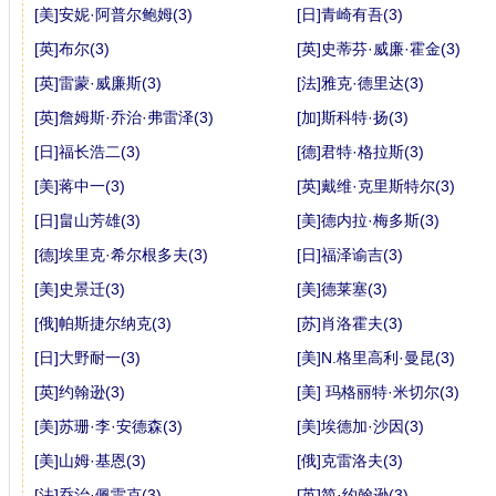
[美]安妮·阿普尔鲍姆(3)
[日]青崎有吾(3)
[英]布尔(3)
[英]史蒂芬·威廉·霍金(3)
[英]雷蒙·威廉斯(3)
[法]雅克·德里达(3)
[英]詹姆斯·乔治·弗雷泽(3)
[加]斯科特·扬(3)
[日]福长浩二(3)
[德]君特·格拉斯(3)
[美]蒋中一(3)
[英]戴维·克里斯特尔(3)
[日]畠山芳雄(3)
[美]德内拉·梅多斯(3)
[德]埃里克·希尔根多夫(3)
[日]福泽谕吉(3)
[美]史景迁(3)
[美]德莱塞(3)
[俄]帕斯捷尔纳克(3)
[苏]肖洛霍夫(3)
[日]大野耐一(3)
[美]N.格里高利·曼昆(3)
[英]约翰逊(3)
[美] 玛格丽特·米切尔(3)
[美]苏珊·李·安德森(3)
[美]埃德加·沙因(3)
[美]山姆·基恩(3)
[俄]克雷洛夫(3)
[法]乔治·佩雷克(3)
[英]简·约翰逊(3)