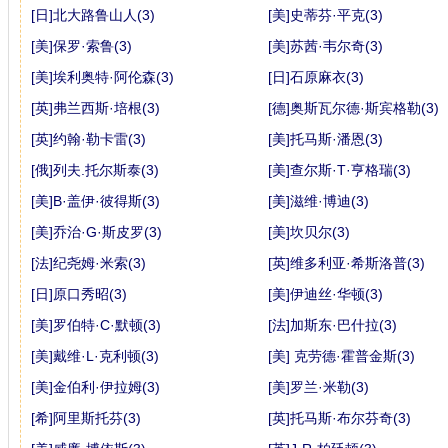
[日]北大路鲁山人(3)
[美]史蒂芬·平克(3)
[美]保罗·索鲁(3)
[美]苏茜·韦尔奇(3)
[美]埃利奥特·阿伦森(3)
[日]石原麻衣(3)
[英]弗兰西斯·培根(3)
[德]奥斯瓦尔德·斯宾格勒(3)
[英]约翰·勒卡雷(3)
[美]托马斯·潘恩(3)
[俄]列夫.托尔斯泰(3)
[美]查尔斯·T·亨格瑞(3)
[美]B·盖伊·彼得斯(3)
[美]滋维·博迪(3)
[美]乔治·G·斯皮罗(3)
[美]坎贝尔(3)
[法]纪尧姆·米索(3)
[英]维多利亚·希斯洛普(3)
[日]原口秀昭(3)
[美]伊迪丝·华顿(3)
[美]罗伯特·C·默顿(3)
[法]加斯东·巴什拉(3)
[美]戴维·L·克利顿(3)
[美] 克劳德·霍普金斯(3)
[美]金伯利·伊拉姆(3)
[美]罗兰·米勒(3)
[希]阿里斯托芬(3)
[英]托马斯·布尔芬奇(3)