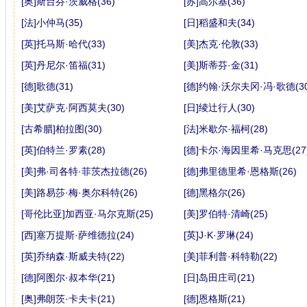
[奥]斯台芬·茨威格(36)
[苏]高尔基(36)
[法]小仲马(35)
[日]稻盛和夫(34)
[英]托马斯·哈代(33)
[美]杰克·伦敦(33)
[英]丹尼尔·笛福(31)
[美]斯蒂芬·金(31)
[德]歌德(31)
[德]约翰·沃尔夫冈·冯·歌德(30
[美]艾萨克·阿西莫夫(30)
[日]绫辻行人(30)
[古希腊]柏拉图(30)
[法]米歇尔·福柯(28)
[英]伯特兰·罗素(28)
[德]卡尔·海因里希·马克思(27
[美]弗·司各特·菲茨杰拉德(26)
[德]弗里德里希·恩格斯(26)
[美]路易莎·梅·奥尔科特(26)
[德]黑格尔(26)
[哥伦比亚]加西亚·马尔克斯(25)
[美]罗伯特·清崎(25)
[西]塞万提斯·萨维德拉(24)
[英]J·K·罗琳(24)
[英]乔纳森·斯威夫特(22)
[美]菲利普·科特勒(22)
[德]阿图尔·叔本华(21)
[日]岛田庄司(21)
[奥]弗朗茨·卡夫卡(21)
[德]恩格斯(21)