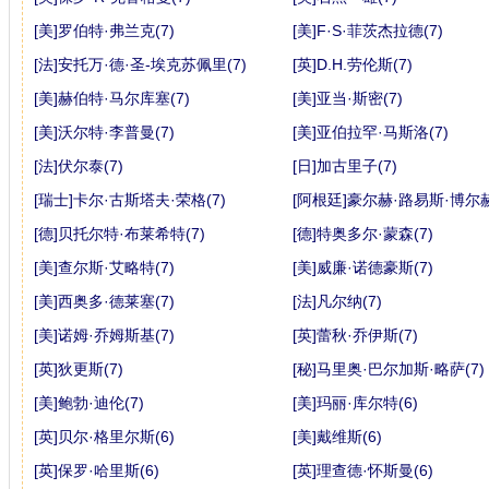
[美]罗伯特·弗兰克(7)
[美]F·S·菲茨杰拉德(7)
[法]安托万·德·圣-埃克苏佩里(7)
[英]D.H.劳伦斯(7)
[美]赫伯特·马尔库塞(7)
[美]亚当·斯密(7)
[美]沃尔特·李普曼(7)
[美]亚伯拉罕·马斯洛(7)
[法]伏尔泰(7)
[日]加古里子(7)
[瑞士]卡尔·古斯塔夫·荣格(7)
[阿根廷]豪尔赫·路易斯·博尔赫
[德]贝托尔特·布莱希特(7)
[德]特奥多尔·蒙森(7)
[美]查尔斯·艾略特(7)
[美]威廉·诺德豪斯(7)
[美]西奥多·德莱塞(7)
[法]凡尔纳(7)
[美]诺姆·乔姆斯基(7)
[英]蕾秋·乔伊斯(7)
[英]狄更斯(7)
[秘]马里奥·巴尔加斯·略萨(7)
[美]鲍勃·迪伦(7)
[美]玛丽·库尔特(6)
[英]贝尔·格里尔斯(6)
[美]戴维斯(6)
[英]保罗·哈里斯(6)
[英]理查德·怀斯曼(6)