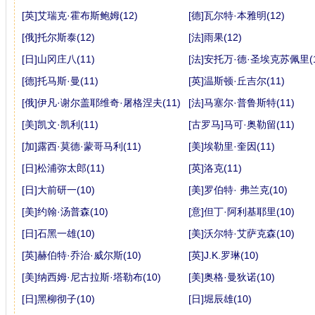
[英]艾瑞克·霍布斯鲍姆(12)
[德]瓦尔特·本雅明(12)
[俄]托尔斯泰(12)
[法]雨果(12)
[日]山冈庄八(11)
[法]安托万·德·圣埃克苏佩里(1
[德]托马斯·曼(11)
[英]温斯顿·丘吉尔(11)
[俄]伊凡·谢尔盖耶维奇·屠格涅夫(11)
[法]马塞尔·普鲁斯特(11)
[美]凯文·凯利(11)
[古罗马]马可·奥勒留(11)
[加]露西·莫德·蒙哥马利(11)
[美]埃勒里·奎因(11)
[日]松浦弥太郎(11)
[英]洛克(11)
[日]大前研一(10)
[美]罗伯特· 弗兰克(10)
[美]约翰·汤普森(10)
[意]但丁·阿利基耶里(10)
[日]石黑一雄(10)
[美]沃尔特·艾萨克森(10)
[英]赫伯特·乔治·威尔斯(10)
[英]J.K.罗琳(10)
[美]纳西姆·尼古拉斯·塔勒布(10)
[美]奥格·曼狄诺(10)
[日]黑柳彻子(10)
[日]堀辰雄(10)