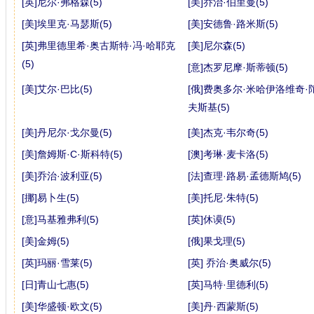
[英]尼尔·弗格森(5)
[美]乔治·伯里曼(5)
[美]埃里克·马瑟斯(5)
[美]安德鲁·路米斯(5)
[英]弗里德里希·奥古斯特·冯·哈耶克
[美]尼尔森(5)
(5)
[意]杰罗尼摩·斯蒂顿(5)
[美]艾尔·巴比(5)
[俄]费奥多尔·米哈伊洛维奇·
夫斯基(5)
[美]丹尼尔·戈尔曼(5)
[美]杰克·韦尔奇(5)
[美]詹姆斯·C·斯科特(5)
[澳]考琳·麦卡洛(5)
[美]乔治·波利亚(5)
[法]查理·路易·孟德斯鸠(5)
[挪]易卜生(5)
[美]托尼·朱特(5)
[意]马基雅弗利(5)
[英]休谟(5)
[美]金姆(5)
[俄]果戈理(5)
[英]玛丽·雪莱(5)
[英] 乔治·奥威尔(5)
[日]青山七惠(5)
[英]马特·里德利(5)
[美]华盛顿·欧文(5)
[美]丹·西蒙斯(5)