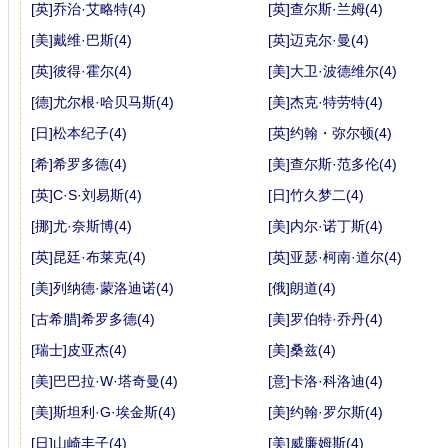
[英]乔治·艾略特(4)
[英]查尔斯·兰姆(4)
[美]戴维·巴斯(4)
[英]迈克尔·曼(4)
[英]彼得·霍尔(4)
[美]大卫·波德维尔(4)
[德]尤尔根·哈贝马斯(4)
[美]杰克·特劳特(4)
[日]松本纪子(4)
[英]约翰・弥尔顿(4)
[希]希罗多德(4)
[美]查尔斯·范多伦(4)
[英]C·S·刘易斯(4)
[日]竹久梦二(4)
[挪]尤·奈斯博(4)
[美]内尔·诺丁斯(4)
[英]昆廷·布莱克(4)
[英]亚瑟·柯南·道尔(4)
[美]列纳德·蒙洛迪诺(4)
[俄]朗道(4)
[古希腊]希罗多德(4)
[美]罗伯特·乔丹(4)
[瑞士]皮亚杰(4)
[美]桑兹(4)
[美]巴巴拉·W·塔奇曼(4)
[意]卡洛·科洛迪(4)
[美]斯坦利·G·埃金斯(4)
[美]约翰·罗尔斯(4)
[日]山崎丰子(4)
[美]威廉姆斯(4)