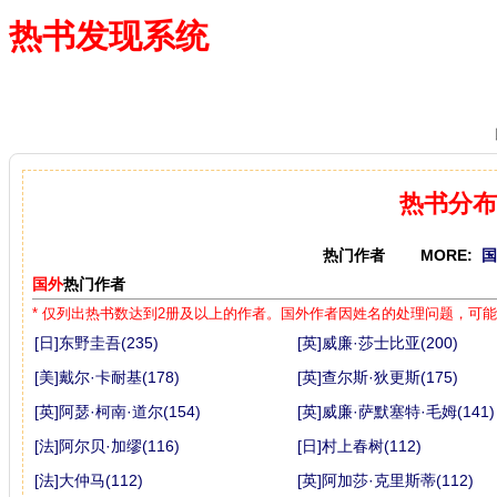
热书发现系统
—— 借阅多、卖得火、评价好
热书分布
热门作者 MORE:
国
国外
热门作者
* 仅列出热书数达到2册及以上的作者。国外作者因姓名的处理问题，可
[日]东野圭吾(235)
[英]威廉·莎士比亚(200)
[美]戴尔·卡耐基(178)
[英]查尔斯·狄更斯(175)
[英]阿瑟·柯南·道尔(154)
[英]威廉·萨默塞特·毛姆(141)
[法]阿尔贝·加缪(116)
[日]村上春树(112)
[法]大仲马(112)
[英]阿加莎·克里斯蒂(112)