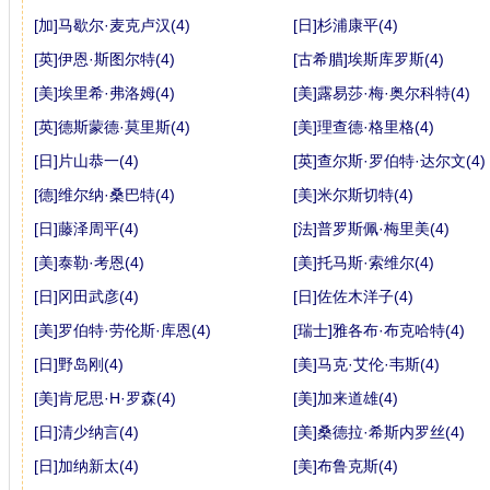
[加]马歇尔·麦克卢汉(4)
[日]杉浦康平(4)
[英]伊恩·斯图尔特(4)
[古希腊]埃斯库罗斯(4)
[美]埃里希·弗洛姆(4)
[美]露易莎·梅·奥尔科特(4)
[英]德斯蒙德·莫里斯(4)
[美]理查德·格里格(4)
[日]片山恭一(4)
[英]查尔斯·罗伯特·达尔文(4)
[德]维尔纳·桑巴特(4)
[美]米尔斯切特(4)
[日]藤泽周平(4)
[法]普罗斯佩·梅里美(4)
[美]泰勒·考恩(4)
[美]托马斯·索维尔(4)
[日]冈田武彦(4)
[日]佐佐木洋子(4)
[美]罗伯特·劳伦斯·库恩(4)
[瑞士]雅各布·布克哈特(4)
[日]野岛刚(4)
[美]马克·艾伦·韦斯(4)
[美]肯尼思·H·罗森(4)
[美]加来道雄(4)
[日]清少纳言(4)
[美]桑德拉·希斯内罗丝(4)
[日]加纳新太(4)
[美]布鲁克斯(4)