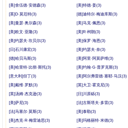
[美]舍伍德·安德森(3)
[美]特德·姜(3)
[英]D·莫厄特(3)
[德]迪特尔·梅迪库斯(3)
[美]曼瑟·奥尔森(3)
[美]马克·佩恩(3)
[美]欧文·亚隆(3)
[美]R·柯朗(3)
[美]约瑟夫·坎贝尔(3)
[美]保罗·海恩(3)
[日]石川康宏(3)
[美]约瑟夫·奈(3)
[德]哈贝马斯(3)
[美]阿里·阿莫萨维(3)
[美]哈里特·比彻·斯托(3)
[美]约翰·G·普罗克斯(3)
[意大利]但丁(3)
[美]阿尔弗雷德·塞耶·马汉(3)
[美]戴维·罗默(3)
[英]大卫·霍克尼(3)
[英]汤姆·杰克逊(3)
[日]川原砾(3)
[美]萨尼(3)
[法]古斯塔夫·多雷(3)
[法]马塞尔·莫斯(3)
[美]泰勒(3)
[美]杰克·R·梅雷迪思(3)
[美]玛格丽特·米德(3)