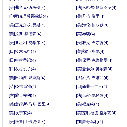
[美]弗兰克·迈考特(4)
[法]米歇尔·帕斯图罗(4)
[印度]克里希那穆提(4)
[美]丹·艾瑞里(4)
[美]迈克尔·刘易斯(4)
[美]海伦·帕尔默(4)
[美]拉斯·赫德森(4)
[英]布朗(4)
[美]斯坦利·费希尔(4)
[美]雅克·巴尔赞(4)
[日]铃木光司(4)
[美]戴维·多德(4)
[日]中村香织(4)
[美]保罗·克鲁格曼(4)
[日]友松悦子(4)
[美]曼瑟尔·奥尔森(4)
[美]田纳西·威廉斯(4)
[法]乔治·巴塔耶(4)
[英]C·韦斯特(4)
[日]新井一二三(4)
[意]蒙台梭利(4)
[法]吉尔·德勒兹(4)
[英]詹姆斯·马修·巴里(4)
[美]福克纳(4)
[美]坎宁安(4)
[美]克利福德·格尔茨(4)
[美]杜鲁门·卡波特(4)
[加]蒙哥马利(4)