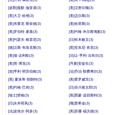
[波斯]莪默·伽亚谟(3)
[美]汉密尔顿(3)
[美]大卫·哈维(3)
[美]迈尔斯(3)
[美]布莱克·斯奈德(3)
[美]哈里斯(3)
[美]罗伯特·麦基(3)
[美]约翰·米尔斯海默(3)
[美]约瑟夫·格雷尼(3)
[日]铃木敏文(3)
[德]汉斯·布洛克斯(3)
[英]安东尼·肯尼(3)
[美]瑞·达利欧(3)
[法]让-亨利·法布尔(3)
[美]简·博克(3)
[丹麦]安徒生(3)
[加]亨利·明茨伯格(3)
[法]乔治·勒费弗尔(3)
[英] 夏洛蒂·勃朗特(3)
[美]霍罗威茨(3)
[英]约翰·巴肯(3)
[日]谷川俊太郎(3)
[瑞士]荣格(3)
[英]西蒙·温切斯特(3)
[日]永井荷风(3)
[俄]普希金(3)
[法]皮埃尔·阿多(3)
[美]苏珊·福沃德(3)