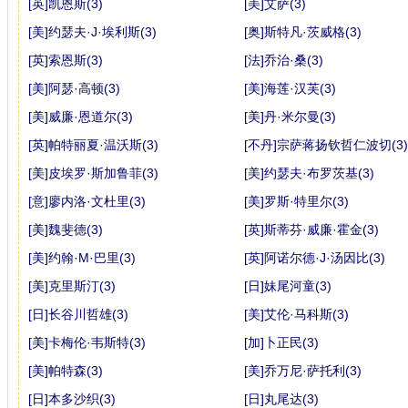
[英]凯恩斯(3)
[美]艾萨(3)
[美]约瑟夫·J·埃利斯(3)
[奥]斯特凡·茨威格(3)
[英]索恩斯(3)
[法]乔治·桑(3)
[美]阿瑟·高顿(3)
[美]海莲·汉芙(3)
[美]威廉·恩道尔(3)
[美]丹·米尔曼(3)
[英]帕特丽夏·温沃斯(3)
[不丹]宗萨蒋扬钦哲仁波切(3)
[美]皮埃罗·斯加鲁菲(3)
[美]约瑟夫·布罗茨基(3)
[意]廖内洛·文杜里(3)
[美]罗斯·特里尔(3)
[美]魏斐德(3)
[英]斯蒂芬·威廉·霍金(3)
[美]约翰·M·巴里(3)
[英]阿诺尔德·J·汤因比(3)
[美]克里斯汀(3)
[日]妹尾河童(3)
[日]长谷川哲雄(3)
[美]艾伦·马科斯(3)
[美]卡梅伦·韦斯特(3)
[加]卜正民(3)
[美]帕特森(3)
[美]乔万尼·萨托利(3)
[日]本多沙织(3)
[日]丸尾达(3)