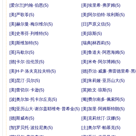
[爱尔兰]约翰·伯恩(5)
[美]埃里希·弗罗姆(5)
[美]严歌苓(5)
[美]阿尔伯特·埃利斯(5)
[美]赫尔曼·梅尔维尔(5)
[日]芦原义信(5)
[美]史蒂芬·列维特(5)
[美]琼斯(5)
[美]斯维加特(5)
[瑞典]林西莉(5)
[英]马歇尔(5)
[美]鲁道夫·阿恩海姆(5)
[德]卡尔·拉伦茨(5)
[美]米奇·阿尔博姆(5)
[美]H·P·洛夫克拉夫特(5)
[德]乔治·威廉·弗雷德里希·黑
[英]昆汀·贝尔(5)
[英]朱莉娅·亚历山大(5)
[美]蕾切尔·卡逊(5)
[英]欧文·琼斯(5)
[波]奥尔加·托卡尔丘克(5)
[葡]费尔南多·佩索阿(5)
[俄]亚历山大·谢尔盖耶维奇·普希金(5)
[美]加里·阿姆斯特朗(5)
[德]斯威布(5)
[美]克莉丝汀·汉娜(5)
[智]罗贝托·波拉尼奥(5)
[土]奥尔罕·帕慕克(5)