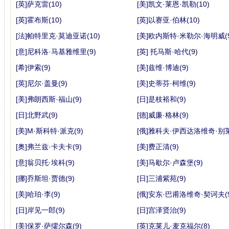
[英]萨克雷(10)
[美]凯文·莱恩·凯勒(10)
[英]霍布斯(10)
[英]以赛亚·伯林(10)
[法]帕特里克·莫迪亚诺(10)
[美]欧内斯特·米勒尔·海明威(9
[意]尼科洛·马基雅维里(9)
[英] 托马斯·哈代(9)
[希]伊索(9)
[美]兹维·博迪(9)
[英]尼尔·盖曼(9)
[美]史蒂芬·柯维(9)
[美]弗朗西斯·福山(9)
[日]是枝裕和(9)
[日]北野武(9)
[德]威廉·格林(9)
[美]M·斯科特·派克(9)
[俄]雅科夫·伊西达洛维奇·别莱
[奥]弗兰兹·卡夫卡(9)
[美]费正清(9)
[意]翁贝托·埃科(9)
[美]马歇尔·卢森堡(9)
[挪]乔斯坦·贾德(9)
[日]三浦紫苑(9)
[美]哈珀·李(9)
[俄]安东·巴甫洛维奇·契诃夫(9
[日]岸见一郎(9)
[日]宫泽贤治(9)
[美]保罗·萨缪尔森(9)
[英]克莱儿·麦克福尔(8)