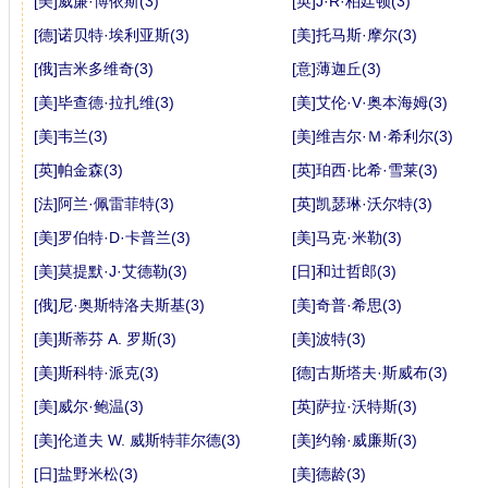
[美]威廉·博依斯(3)
[英]J·R·柏廷顿(3)
[德]诺贝特·埃利亚斯(3)
[美]托马斯·摩尔(3)
[俄]吉米多维奇(3)
[意]薄迦丘(3)
[美]毕查德·拉扎维(3)
[美]艾伦·V·奥本海姆(3)
[美]韦兰(3)
[美]维吉尔·Ｍ·希利尔(3)
[英]帕金森(3)
[英]珀西·比希·雪莱(3)
[法]阿兰·佩雷菲特(3)
[英]凯瑟琳·沃尔特(3)
[美]罗伯特·D·卡普兰(3)
[美]马克·米勒(3)
[美]莫提默·J·艾德勒(3)
[日]和辻哲郎(3)
[俄]尼·奥斯特洛夫斯基(3)
[美]奇普·希思(3)
[美]斯蒂芬 A. 罗斯(3)
[美]波特(3)
[美]斯科特·派克(3)
[德]古斯塔夫·斯威布(3)
[美]威尔·鲍温(3)
[英]萨拉·沃特斯(3)
[美]伦道夫 W. 威斯特菲尔德(3)
[美]约翰·威廉斯(3)
[日]盐野米松(3)
[美]德龄(3)