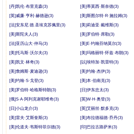
[丹]凯伦·布里克森(3)
[美]蒂莫西·斯奈德(3)
[英]威廉·亨利·赫德逊(3)
[美]斯图尔特·R·施拉姆(3)
[法]安东尼.德.圣埃克苏佩里(3)
[美]莉迪亚·戴维斯(3)
[美]斯陀夫人(3)
[美]罗伯特·席勒(3)
[法]亚历山大·仲马(3)
[美]E·约翰芬纳莫尔(3)
[美]托马斯·沃尔夫(3)
[美]玛格丽特·怀兹·布朗(3)
[美]凯文·林奇(3)
[以]埃特加·凯雷特(3)
[美]詹姆斯·麦迪逊(3)
[美]约翰·杰伊(3)
[美]约翰·S·戈登(3)
[美]本·伯南克(3)
[美]罗伯特·哈格斯特朗(3)
[日]伊东忠太(3)
[俄]S·A·阿列克谢耶维奇(3)
[英]W·H·奥登(3)
[日]小山龙介(3)
[英]艾丽丝·默多克(3)
[美]雷夫·艾斯奎斯(3)
[美]布拉德福德·乔丹(3)
[美]伦道夫·韦斯特菲尔德(3)
[印]巴拉古路萨米(3)