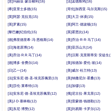
[意]玛丽亚·蒙台梭利(16)
[法]孟德斯鸠(16)
[希]亚里士多德(15)
[哥伦]加西亚·马尔克斯(15)
[英]阿瑟·克拉克(15)
[英]大卫·休谟(15)
[英]罗素(15)
[英]阿兰·德波顿(15)
[黎巴嫩]纪伯伦(15)
[英]霍恩比(14)
[德]弗里德里希·冯·恩格斯(14)
[美]乔治·R·R·马丁(14)
[日]海老原博(14)
[英]亚历山大(14)
[美]乔治·R.R.马丁(14)
[丹]汉斯·克里斯蒂安·安徒生(1
[德]博多·舍费尔(14)
[美]埃德加·爱伦·坡(14)
[日]乙一(14)
[美]威尔·杜兰特(13)
[法]安东尼·德·圣-埃克苏佩里(13)
[美]纳撒尼尔·霍桑(13)
[美]莎伦·莱希特(13)
[法]加缪(13)
[法]安东尼·德·圣埃克苏佩里(12)
[俄]尼古拉·果戈里(12)
[美]J·D·塞林格(12)
[美]雷蒙德·钱德勒(12)
[英]东尼·博赞(12)
[英]刘易斯·卡罗尔(12)