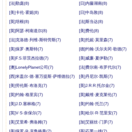
[法]勒庞(8)
[日]内藤湖南(8)
[美]卡伦·霍妮(8)
[日]中岛敦(8)
[英]培根(8)
[法]斯当达(8)
[英]阿瑟·柯南道尔(8)
[美]费伦(8)
[法]克洛德·列维-斯特劳斯(7)
[美]托妮·莫里森(7)
[美]保罗·奥斯特(7)
[德]约翰·沃尔夫冈·歌德(7)
[美]F.S.菲茨杰拉德(7)
[美]威廉·夏伊勒(7)
[澳]LonelyPlanet公司(7)
[法]费尔南·布罗代尔(7)
[西]米盖尔·德·塞万提斯·萨维德拉(7)
[美]丹尼尔·凯斯(7)
[美]劳伦斯·布洛克(7)
[英]J.R.R.托尔金(7)
[英]约翰·格里宾(7)
[英]戴维·麦克莱伦(7)
[美]J.D.塞林格(7)
[美]约翰·托兰(7)
[英]V·S·奈保尔(7)
[美]哈尔·R·范里安(7)
[美]艾里希·弗洛姆(7)
[加]艾丽丝·门罗(7)
[美]保罗·R·克鲁格曼(7)
[英]石黑一雄(7)