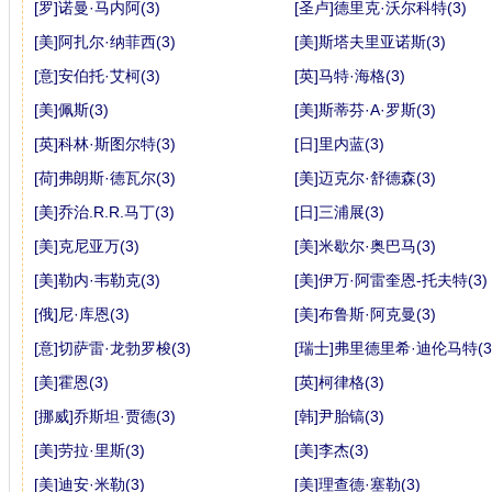
[罗]诺曼·马内阿(3)
[圣卢]德里克·沃尔科特(3)
[美]阿扎尔·纳菲西(3)
[美]斯塔夫里亚诺斯(3)
[意]安伯托·艾柯(3)
[英]马特·海格(3)
[美]佩斯(3)
[美]斯蒂芬·A·罗斯(3)
[英]科林·斯图尔特(3)
[日]里内蓝(3)
[荷]弗朗斯·德瓦尔(3)
[美]迈克尔·舒德森(3)
[美]乔治.R.R.马丁(3)
[日]三浦展(3)
[美]克尼亚万(3)
[美]米歇尔·奥巴马(3)
[美]勒内·韦勒克(3)
[美]伊万·阿雷奎恩-托夫特(3)
[俄]尼·库恩(3)
[美]布鲁斯·阿克曼(3)
[意]切萨雷·龙勃罗梭(3)
[瑞士]弗里德里希·迪伦马特(3
[美]霍恩(3)
[英]柯律格(3)
[挪威]乔斯坦·贾德(3)
[韩]尹胎镐(3)
[美]劳拉·里斯(3)
[美]李杰(3)
[美]迪安·米勒(3)
[美]理查德·塞勒(3)