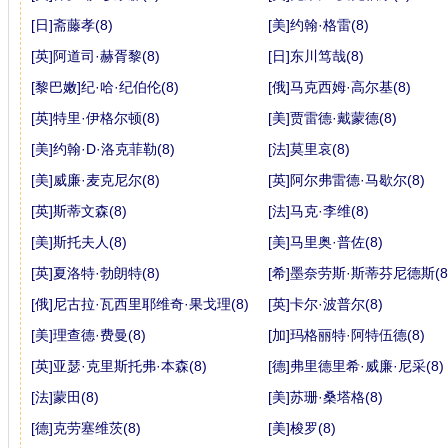
[日]斋藤孝(8)
[美]约翰·格雷(8)
[英]阿道司·赫胥黎(8)
[日]东川笃哉(8)
[黎巴嫩]纪·哈·纪伯伦(8)
[俄]马克西姆·高尔基(8)
[英]特里·伊格尔顿(8)
[美]贾雷德·戴蒙德(8)
[美]约翰·D·洛克菲勒(8)
[法]莫里哀(8)
[美]威廉·麦克尼尔(8)
[英]阿尔弗雷德·马歇尔(8)
[英]斯蒂文森(8)
[法]马克·李维(8)
[美]斯托夫人(8)
[美]马里奥·普佐(8)
[英]夏洛特·勃朗特(8)
[希]墨奈劳斯·斯蒂芬尼德斯(8
[俄]尼古拉·瓦西里耶维奇·果戈理(8)
[英]卡尔·波普尔(8)
[美]理查德·费曼(8)
[加]玛格丽特·阿特伍德(8)
[英]亚瑟·克里斯托弗·本森(8)
[德]弗里德里希·威廉·尼采(8)
[法]蒙田(8)
[美]苏珊·桑塔格(8)
[德]克劳塞维茨(8)
[美]梭罗(8)