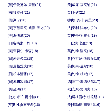
[德]伊曼努尔·康德(21)
[美]威廉·福克纳(21)
[法]福楼拜(21)
[英]毛姆(21)
[俄]列宁(20)
[德]埃·奥·卜劳恩(20)
[美]亨德里克·威廉·房龙(20)
[法]亨利·法布尔(20)
[美]海明威(20)
[英]史蒂芬·霍金(19)
[日]谷崎润一郎(19)
[日]盐野七生(19)
[美]蕾切尔·卡森(18)
[英]约翰·洛克(18)
[日]岩井俊二(18)
[意]乔万尼·薄伽丘(18)
[俄]屠格涅夫(18)
[英]柯南·道尔(18)
[日]松本清张(17)
[美]约翰·杜威(17)
[日]赤川次郎(17)
[德]马丁·海德格尔(17)
[美]巫鸿(17)
[俄]安东·契诃夫(16)
[捷克]米兰·昆德拉(16)
[法]玛格丽特·杜拉斯(16)
[英]E.H.贡布里希(16)
[美]卡勒德·胡赛尼(16)